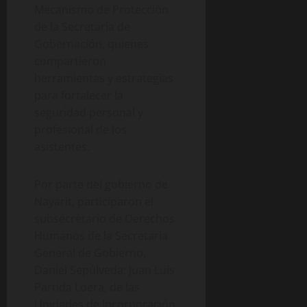
Mecanismo de Protección
de la Secretaría de
Gobernación, quienes
compartieron
herramientas y estrategias
para fortalecer la
seguridad personal y
profesional de los
asistentes.
Por parte del gobierno de
Nayarit, participaron el
subsecretario de Derechos
Humanos de la Secretaria
General de Gobierno,
Daniel Sepúlveda; Juan Luis
Partida Loera, de las
Unidades de Incorporación