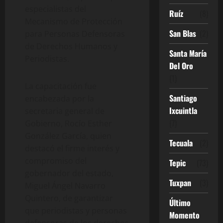
especialistas del
Ruíz
(8)
Mecanismo de Protección
San Blas
(2)
para Personas Defensoras
de Derechos Humanos y
Santa María
Periodistas.
Del Oro
(1)
La capacitación fue
Santiago
encabezada por la
Ixcuintla
secretaria general de
(7)
Gobierno, Rocío Esther
González García, quien
Tecuala
(2)
destacó el firme interés y
compromiso del
Tepic
(73)
gobernador del estado,
Tuxpan
(3)
Miguel Ángel Navarro
Quintero, de garantizar
Último
que periodistas y personas
Momento
defensoras de los derechos