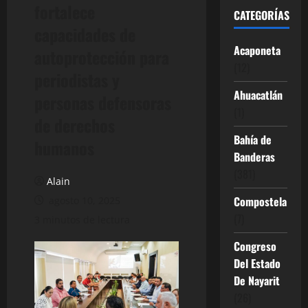
fortalece
CATEGORÍAS
capacidades de
Acaponeta
autoprotección para
(12)
periodistas y
Ahuacatlán
personas defensoras
(1)
de derechos
Bahía de
humanos
Banderas
(381)
Alain
Compostela
agosto 10, 2025
(7)
3 minutos de lectura
Congreso
Del Estado
De Nayarit
(26)