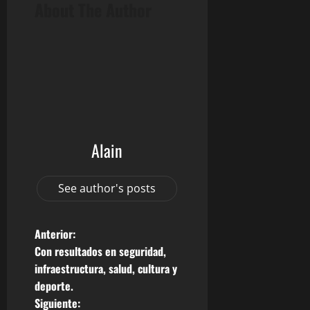
About The Author
Alain
See author's posts
N
Anterior:
Con resultados en seguridad,
a
infraestructura, salud, cultura y
deporte.
v
Siguiente: