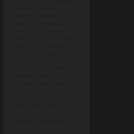
Esta capacitación reafirma
el compromiso del
gobierno del estado con la
protección integral de
periodistas y personas
defensoras de los derechos
humanos, en atención a la
instrucción del gobernador
Miguel Ángel Navarro
Quintero de promover
acciones preventivas,
fortalecer capacidades y
garantizar entornos
seguros para el ejercicio de
estas labores esenciales
para la democracia y la
libertad de expresión.