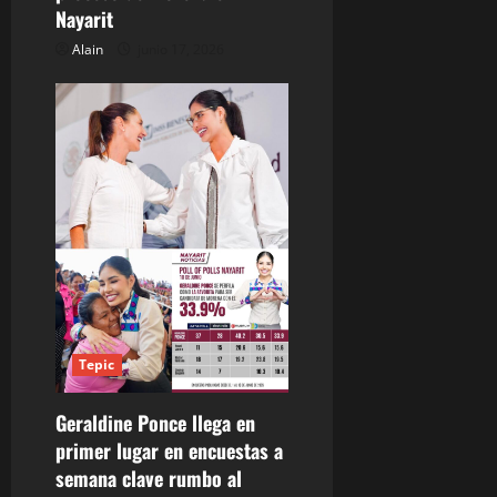
Nayarit
t
Alain
junio 17, 2026
r
a
d
a
s
Tepic
Geraldine Ponce llega en
primer lugar en encuestas a
semana clave rumbo al