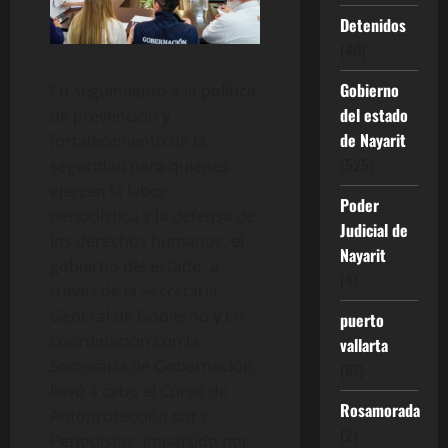
Detenidos
(40)
Gobierno
En seguimiento a la política
del estado
de prevención y
de Nayarit
fortalecimiento de la
(525)
seguridad para quienes
ejercen la labor
Poder
periodística y la defensa de
Judicial de
los derechos humanos, el
Nayarit
gobierno del estado, a
(4)
través de la Secretaría
General de Gobierno y en
puerto
coordinación con la
vallarta
Secretaría de Gobernación,
(67)
llevó a cabo el Curso de
Rosamorada
Autoprotección para
(2)
Periodistas, impartido por