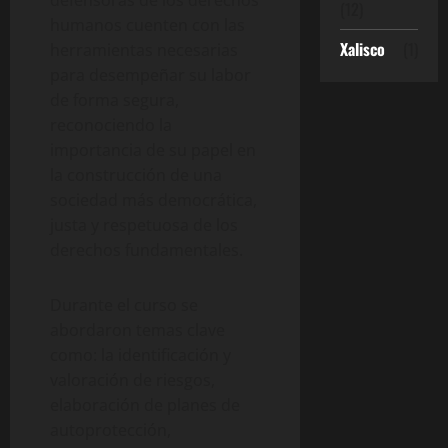
(12)
humanos cuenten con las
Xalisco
(1)
herramientas necesarias
para desempeñar su labor
de forma segura,
reconociendo la
importancia de su papel en
la construcción de una
sociedad más democrática,
justa y respetuosa de los
derechos fundamentales.
Durante el curso se
abordaron temas clave
como: la identificación y
valoración de riesgos,
elaboración de planes de
autoprotección,