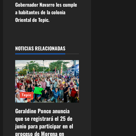
e
Gobernador Navarro les cumple
a habitantes de la colonia
g
Oriental de Tepic.
a
c
NOTICIAS RELACIONADAS
i
ó
n
d
Tepic
e
Geraldine Ponce anuncia
que se registrará el 25 de
e
junio para participar en el
n
proceso de Morena en