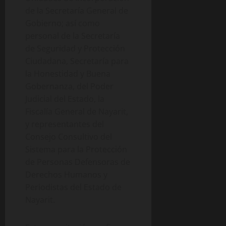
de la Secretaría General de
Gobierno; así como
personal de la Secretaría
de Seguridad y Protección
Ciudadana, Secretaría para
la Honestidad y Buena
Gobernanza, del Poder
Judicial del Estado, la
Fiscalía General de Nayarit,
y representantes del
Consejo Consultivo del
Sistema para la Protección
de Personas Defensoras de
Derechos Humanos y
Periodistas del Estado de
Nayarit.