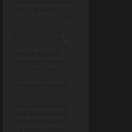
importancia de contar con
una red de apoyo,
identificación de redes de
contacto, medidas
preventivas básicas y
recomendaciones de
ciberseguridad emitidas
por la Secretaría de
Seguridad y Protección
Ciudadana de Nayarit.
La instrucción estuvo a
cargo del maestro Alan
Iram Paz Arellano, y la
licenciada Nayeli Mateo
Isaías, integrantes de la
Unidad de Prevención,
Seguimiento y Análisis del