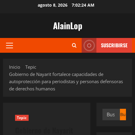
Saltar
agosto 8, 2026
7:02:24 AM
al
contenido
AlainLop
SUSCRIBIRSE
Menú
principal
Inicio
Tepic
Gobierno de Nayarit fortalece capacidades de
autoprotección para periodistas y personas defensoras
de derechos humanos
Buscar:
Tepic
Gobierno de Nayarit