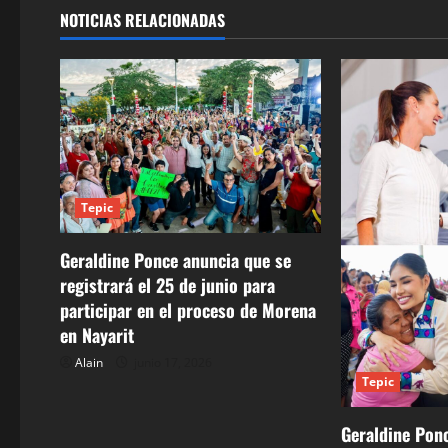
g
NOTICIAS RELACIONADAS
a
c
i
ó
Tepic
n
d
Geraldine Ponce anuncia que se
registrará el 25 de junio para
e
participar en el proceso de Morena
en Nayarit
e
Alain
junio 17, 2026
n
Tepic
t
Geraldine Ponc