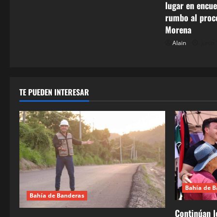
lugar en encue
r
rumbo al proc
Morena
a
Alain
junio 
d
a
s
TE PUEDEN INTERESAR
Bahía de 
Bahía de Banderas
Continúan l