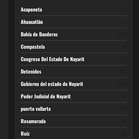
Acaponeta
(12)
Ahuacatlán
(1)
Bahía de Banderas
(381)
Compostela
(7)
Congreso Del Estado De Nayarit
(26)
Detenidos
(40)
Gobierno del estado de Nayarit
(525)
Poder Judicial de Nayarit
(4)
puerto vallarta
(67)
Rosamorada
(2)
Ruíz
(8)