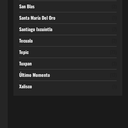
San Blas
(2)
Santa María Del Oro
(1)
Santiago Ixcuintla
(7)
Tecuala
(2)
Tepic
(73)
Tuxpan
(3)
Último Momento
(12)
Xalisco
(1)