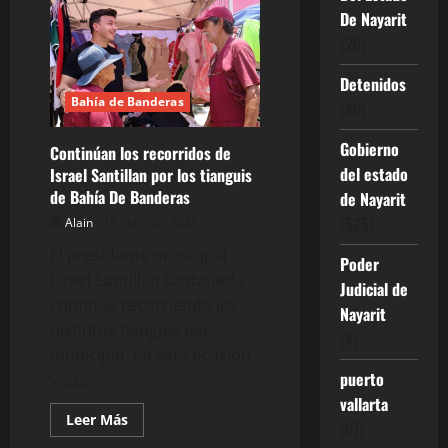
Supervisa
De Nayarit
Israel
Santillan
(26)
avance
de
la
Detenidos
obra
Bahía de Banderas
en
(40)
El
Tondoroque
Gobierno
Continúan los recorridos de
del estado
Israel Santillan por los tianguis
de Bahía De Banderas
de Nayarit
(525)
Alain
julio 30, 2026
El presidente municipal
Poder
Israel Santillán Castañeda
Judicial de
continúa recorriendo los
Nayarit
distintos tianguis del
(4)
municipio. En esta ocasión,
puerto
visitó...
vallarta
Leer
Leer Más
(67)
más
acerca