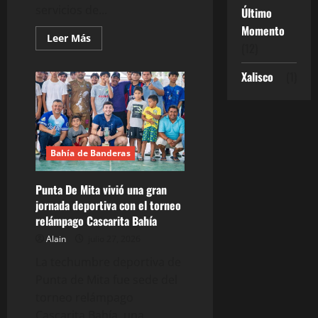
servicios de...
Último
Momento
Leer
Leer Más
(12)
más
acerca
de
Xalisco
(1)
¡No
te
pierdas
la
Caravana
de
la
Mujer!
Bahía de Banderas
Punta De Mita vivió una gran
jornada deportiva con el torneo
relámpago Cascarita Bahía
Alain
julio 27, 2026
La techumbre deportiva de
Punta de Mita fue sede del
torneo relámpago
Cascarita Bahía, una