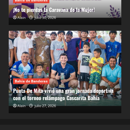
Bahía de Banderas
¡No te pierdas la Caravana de la Mujer!
Alain
julio 30, 2026
Bahía de Banderas
Punta De Mita vivió una gran jornada deportiva
con el torneo relámpago Cascarita Bahía
Alain
julio 27, 2026