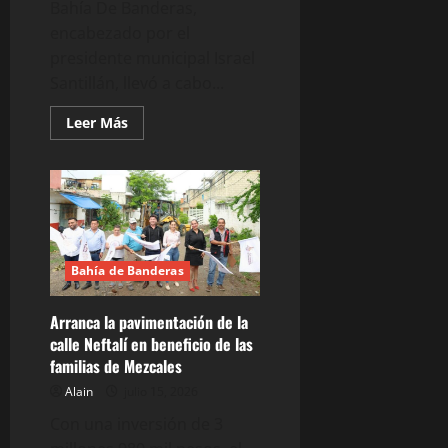
Bahía De Banderas,
encabezado por el
presidente municipal Israel
Santillán, llevó a cabo...
Leer
Leer Más
más
acerca
de
Israel
Santillan
encabeza
nueva
jornada
del
Limpiatón
Bahía de Banderas
en
San
Vicente
Arranca la pavimentación de la
calle Neftalí en beneficio de las
familias de Mezcales
Alain
julio 15, 2026
Con una inversión de 3