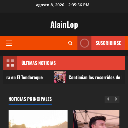
Saltar
agosto 8, 2026
2:35:57 PM
al
contenido
AlainLop
SUSCRIBIRSE
Menú
principal
ÚLTIMAS NOTICIAS
Tondoroque
Continúan los recorridos de Israel Santillan 
NOTICIAS PRINCIPALES