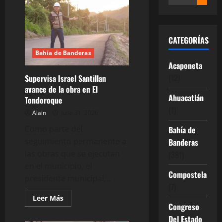
CATEGORÍAS
Bahía de Banderas
Acaponeta
(12)
Supervisa Israel Santillan
avance de la obra en El
Ahuacatlán
Tondoroque
(1)
Alain
julio 31, 2026
Como parte del
Bahía de
seguimiento permanente a
Banderas
las obras que se ejecutan
(381)
en el municipio, el
Compostela
presidente municipal,...
(7)
Leer
Leer Más
más
Congreso
acerca
Del Estado
de