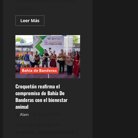
fraccionamiento La Misión,
la calle...
Leer
Leer Más
más
acerca
de
Inaugura
Israel
Santillán
la
calle
Santa
Isabel
del
Bahía de Banderas
Fraccionamiento
La
Misión
Croquetón reafirma el
compromiso de Bahía De
Banderas con el bienestar
animal
Alain
julio 23, 2026
Con un mensaje de
empatía, responsabilidad y