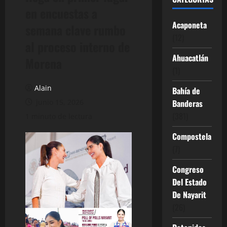
en encuestas a
Acaponeta
semana clave rumbo
(12)
al proceso interno de
Ahuacatlán
Morena
(1)
Alain
Bahía de
junio 15, 2026
Banderas
(381)
1 minuto de lectura
Compostela
(7)
Congreso
Del Estado
De Nayarit
(26)