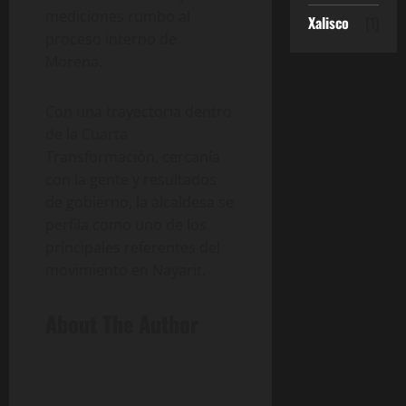
mediciones rumbo al
Xalisco
(1)
proceso interno de
Morena.
Con una trayectoria dentro
de la Cuarta
Transformación, cercanía
con la gente y resultados
de gobierno, la alcaldesa se
perfila como uno de los
principales referentes del
movimiento en Nayarit.
About The Author