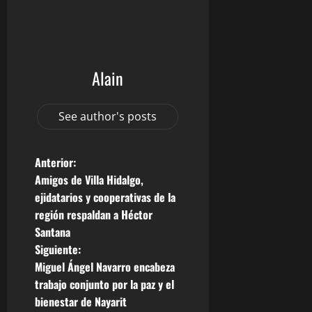
Alain
See author's posts
N
Anterior:
Amigos de Villa Hidalgo,
a
ejidatarios y cooperativas de la
región respaldan a Héctor
v
Santana
e
Siguiente:
Miguel Ángel Navarro encabeza
g
trabajo conjunto por la paz y el
bienestar de Nayarit