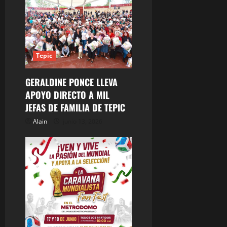
a
d
a
Tepic
s
GERALDINE PONCE LLEVA
APOYO DIRECTO A MIL
JEFAS DE FAMILIA DE TEPIC
Alain
junio 13, 2026