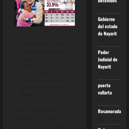
Detenidos
(40)
Gobierno
del estado
de Nayarit
(525)
La alcaldesa de Tepic
solicitará licencia para
Poder
registrarse como
Judicial de
aspirante a
Nayarit
Coordinadora de los
(4)
Comités de Defensa de
puerto
la Transformación en
vallarta
Nayarit.
(67)
Tepic.– La presidenta
Rosamorada
municipal de Tepic,
(2)
Geraldine Ponce, inicia una