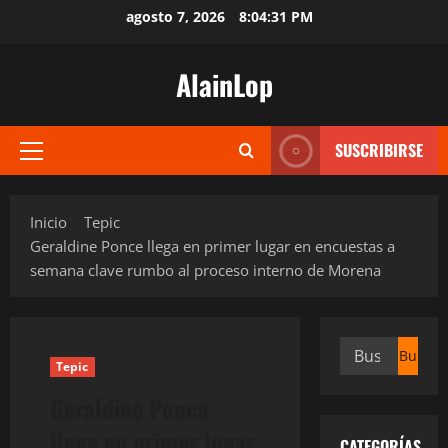
Saltar
agosto 7, 2026
8:04:32 PM
al
contenido
AlainLop
SUSCRIBIRSE
Menú
principal
Inicio
Tepic
Geraldine Ponce llega en primer lugar en encuestas a
semana clave rumbo al proceso interno de Morena
Buscar:
Tepic
Geraldine Ponce
llega en primer lugar
CATEGORÍAS