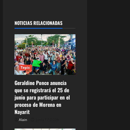
a
c
i
NOTICIAS RELACIONADAS
ó
n
d
Tepic
e
Geraldine Ponce anuncia
e
que se registrará el 25 de
n
junio para participar en el
proceso de Morena en
t
Nayarit
r
Alain
junio 17, 2026