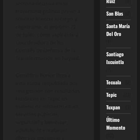
Ruíz
(8)
semana decisiva en su
trayectoria política previo a
San Blas
(2)
solicitar licencia al cargo y
Santa María
registrarse, el próximo 22
Del Oro
de junio, como aspirante a
(1)
Coordinadora de los
Comités de Defensa de la
Santiago
Transformación en Nayarit.
Ixcuintla
(7)
Geraldine Ponce llega a
Tecuala
(2)
esta etapa respaldada por
una gestión con resultados
Tepic
(73)
históricos en Tepic en
materia de infraestructura,
Tuxpan
(3)
servicios públicos,
Último
seguridad y bienestar,
Momento
además de encabezar
(12)
diversas encuestas y