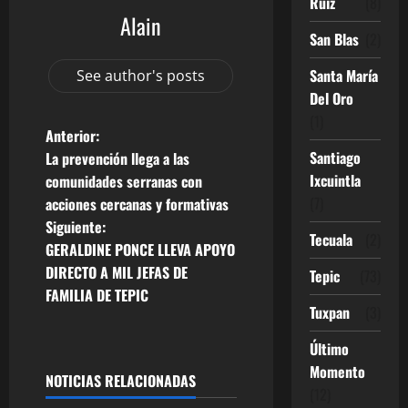
Ruíz
(8)
Alain
San Blas
(2)
Santa María
See author's posts
Del Oro
(1)
N
Anterior:
Santiago
La prevención llega a las
a
Ixcuintla
comunidades serranas con
(7)
acciones cercanas y formativas
v
Siguiente:
Tecuala
(2)
e
GERALDINE PONCE LLEVA APOYO
DIRECTO A MIL JEFAS DE
Tepic
(73)
g
FAMILIA DE TEPIC
Tuxpan
(3)
a
Último
c
Momento
NOTICIAS RELACIONADAS
(12)