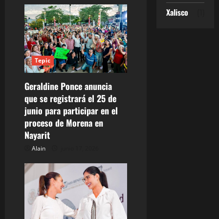
i
Xalisco
(1)
ó
n
d
Tepic
e
Geraldine Ponce anuncia
que se registrará el 25 de
e
junio para participar en el
n
proceso de Morena en
Nayarit
t
Alain
junio 17, 2026
r
a
d