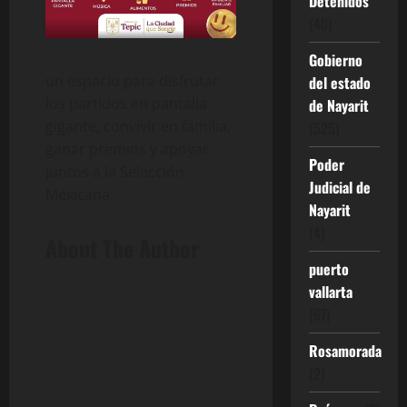
Detenidos
(40)
Gobierno
un espacio para disfrutar
del estado
los partidos en pantalla
de Nayarit
gigante, convivir en familia,
(525)
ganar premios y apoyar
Poder
juntos a la Selección
Judicial de
Mexicana.
Nayarit
(4)
About The Author
puerto
vallarta
(67)
Rosamorada
(2)