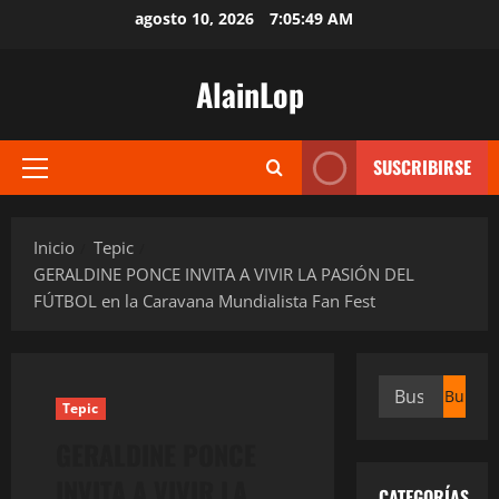
Saltar
agosto 10, 2026
7:05:50 AM
al
contenido
AlainLop
SUSCRIBIRSE
Menú
principal
Inicio
Tepic
GERALDINE PONCE INVITA A VIVIR LA PASIÓN DEL
FÚTBOL en la Caravana Mundialista Fan Fest
Buscar:
Tepic
GERALDINE PONCE
INVITA A VIVIR LA
CATEGORÍAS