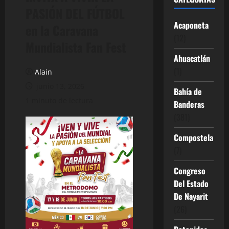
PASIÓN DEL FÚTBOL
Acaponeta
en la Caravana
(12)
Mundialista Fan Fest
Ahuacatlán
(1)
Alain
junio 13, 2026
Bahía de
1 minuto de lectura
Banderas
(381)
Compostela
(7)
Congreso
Del Estado
De Nayarit
(26)