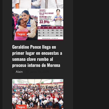
a
s
Tepic
Geraldine Ponce llega en
primer lugar en encuestas a
semana clave rumbo al
proceso interno de Morena
Alain
junio 15, 2026
Tepic