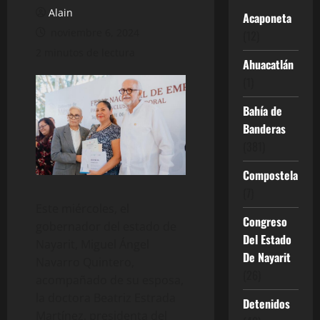
Alain
Acaponeta
noviembre 6, 2024
(12)
2 minutos de lectura
Ahuacatlán
(1)
Bahía de
Banderas
(381)
Compostela
(7)
Este miércoles, el
Congreso
gobernador del estado de
Del Estado
Nayarit, Miguel Ángel
De Nayarit
Navarro Quintero,
(26)
acompañado de su esposa,
la doctora Beatriz Estrada
Detenidos
Martínez, presidenta del