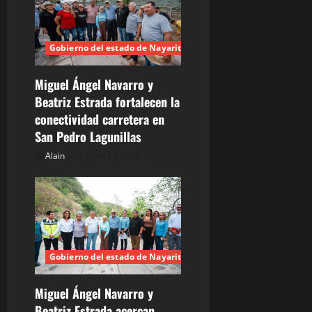
r
a
Gobierno del estado de Nayarit
d
Miguel Ángel Navarro y
a
Beatriz Estrada fortalecen la
s
conectividad carretera en
San Pedro Lagunillas
Alain
junio 14, 2026
Gobierno del estado de Nayarit
Miguel Ángel Navarro y
Beatriz Estrada acercan