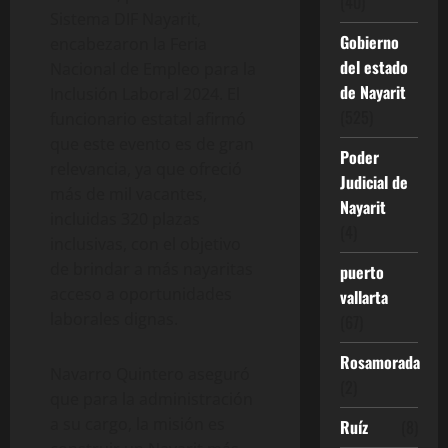
(40)
Sistema DIF Nayarit,
Gobierno
encabezaron la Feria
del estado
Nacional de Empleo para la
de Nayarit
Inclusión Laboral 2024. El
(525)
funcionario estatal afirmó
que este evento es de gran
Poder
relevancia, ya que ofreció
Judicial de
más de mil vacantes,
Nayarit
incluidas 320 plazas
(4)
inclusivas, con el objetivo
de brindar a más nayaritas
puerto
acceso a oportunidades
vallarta
laborales dignas.
(67)
Rosamorada
Navarro Quintero aseguró
(2)
que para la administración
a su cargo, la misión es
Ruíz
(8)