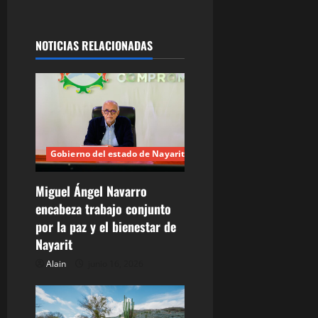
a
NOTICIAS RELACIONADAS
c
i
ó
n
Gobierno del estado de Nayarit
d
Miguel Ángel Navarro
e
encabeza trabajo conjunto
por la paz y el bienestar de
e
Nayarit
n
Alain
junio 16, 2026
t