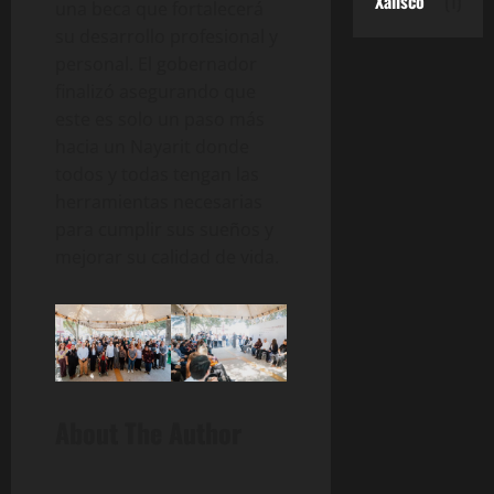
Xalisco
(1)
una beca que fortalecerá
su desarrollo profesional y
personal. El gobernador
finalizó asegurando que
este es solo un paso más
hacia un Nayarit donde
todos y todas tengan las
herramientas necesarias
para cumplir sus sueños y
mejorar su calidad de vida.
About The Author