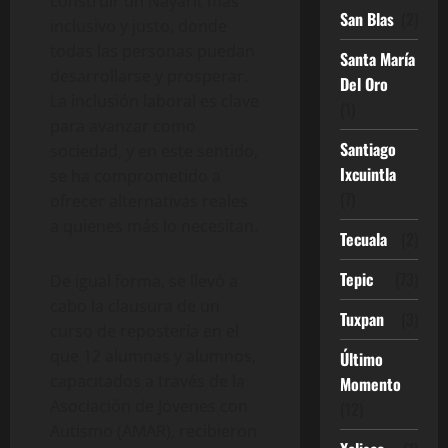
construir un Nayarit más
San Blas
(2)
inclusivo y justo, donde
todas las personas puedan
Santa María
desarrollarse y prosperar.
Del Oro
La inclusión laboral es clave
(1)
para avanzar como
Santiago
sociedad, y en este sentido,
Ixcuintla
se ha comprometido a
(7)
ofrecer alternativas reales
a quienes más lo necesitan.
Tecuala
(2)
Tepic
(73)
De igual forma, se llevó a
cabo la clausura de un
Tuxpan
(3)
curso de repostería en el
que 12 alumnas y alumnos,
Último
capacitados a través de la
Momento
Asociación de Jóvenes con
(12)
Autismo (AMAR), recibieron