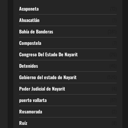
Acaponeta
(12)
Ahuacatlán
(1)
Bahía de Banderas
(381)
Compostela
(7)
Congreso Del Estado De Nayarit
(26)
Detenidos
(40)
Gobierno del estado de Nayarit
(525)
Poder Judicial de Nayarit
(4)
puerto vallarta
(67)
Rosamorada
(2)
Ruíz
(8)