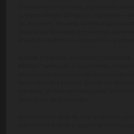
Encabezando el recorrido, el presidente muni
su esposa Margui Zúñiga y su hija mayor —a
los asistentes: “Estamos camino al panteón d
visitar a sus familiares que ya se nos adelant
presidente reafirmó su compromiso de preserv
Durante el trayecto, los mariachis alternaron 
Bailador,” animando a los presentes a bailar y
decorado con antelación con papel picado y m
tornó solemne y emotiva. Dentro, los asistent
mariachis” al ritmo de temas como “Cielito Li
honor a sus seres queridos.
Esta procesión, llena de color y tradición, q
reafirmando el amor y respeto de la comunida