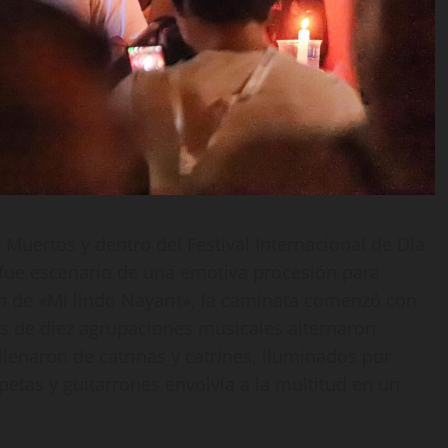
 Muertos y dentro del Festival Internacional de Día
 fue escenario de una emotiva procesión para
on de «Mi lindo Nayarit», la caminata comenzó con
s de diez agrupaciones musicales alternaron
 llenaron de catrinas y catrines, iluminados por
petas y guitarrones envolvía a la multitud en un