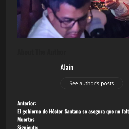
About The Author
Alain
See author's posts
N
Anterior:
El gobierno de Héctor Santana se asegura que no fal
a
Muertos
v
Siguiente: