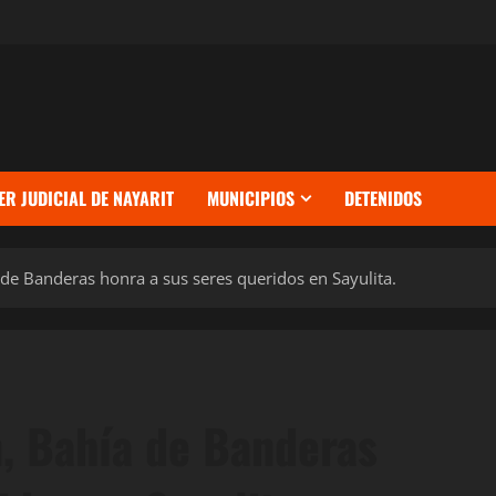
ER JUDICIAL DE NAYARIT
MUNICIPIOS
DETENIDOS
 de Banderas honra a sus seres queridos en Sayulita.
n, Bahía de Banderas