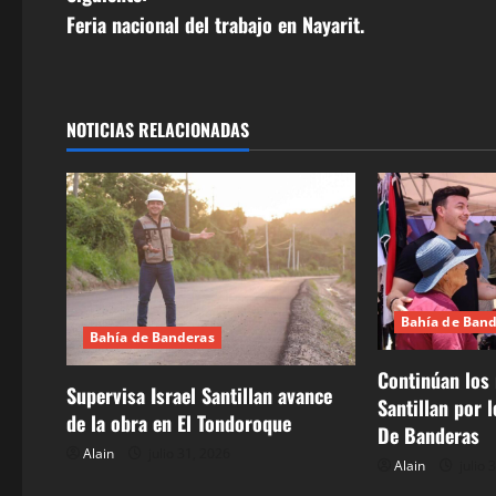
Feria nacional del trabajo en Nayarit.
e
g
a
NOTICIAS RELACIONADAS
c
i
ó
n
Bahía de Ban
Bahía de Banderas
d
Continúan los 
Supervisa Israel Santillan avance
Santillan por 
e
de la obra en El Tondoroque
De Banderas
e
Alain
julio 31, 2026
Alain
julio 