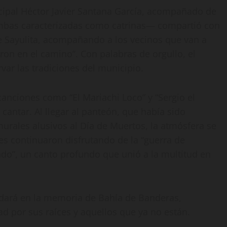
cipal Héctor Javier Santana García, acompañado de
mbas caracterizadas como catrinas— compartió con
e Sayulita, acompañando a los vecinos que van a
aron en el camino”. Con palabras de orgullo, el
ar las tradiciones del municipio.
canciones como “El Mariachi Loco” y “Sergio el
 cantar. Al llegar al panteón, que había sido
urales alusivos al Día de Muertos, la atmósfera se
es continuaron disfrutando de la “guerra de
ndo”, un canto profundo que unió a la multitud en
uedará en la memoria de Bahía de Banderas,
d por sus raíces y aquellos que ya no están.