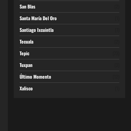
San Blas
(2)
Santa María Del Oro
(1)
Santiago Ixcuintla
(7)
Tecuala
(2)
Tepic
(73)
Tuxpan
(3)
Último Momento
(12)
Xalisco
(1)