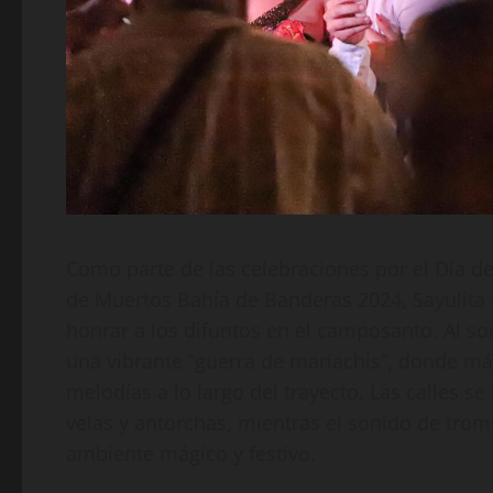
Como parte de las celebraciones por el Día de
de Muertos Bahía de Banderas 2024, Sayulita
honrar a los difuntos en el camposanto. Al s
una vibrante “guerra de mariachis”, donde má
melodías a lo largo del trayecto. Las calles se
velas y antorchas, mientras el sonido de trom
ambiente mágico y festivo.