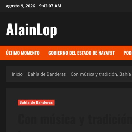
Saltar
agosto 9, 2026
9:43:09 AM
al
contenido
AlainLop
ÚLTIMO MOMENTO
GOBIERNO DEL ESTADO DE NAYARIT
POD
Inicio
Bahía de Banderas
Con música y tradición, Bahía
Bahía de Banderas
Con música y tradició