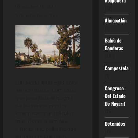
Acaponeta
octubre 16, 2017
(12)
2 minutos de lectura
Ahuacatlán
(1)
Bahía de
Banderas
(381)
Compostela
(7)
Lommodo ligula eget dolor.
Congreso
Aenean massa. Cum sociis
Del Estado
que penatibus et magnis
De Nayarit
dis parturient montes
(26)
lorem, nascetur ridiculus
mus. Donec quam felis,
Detenidos
ultricies nec, pellentesque
(40)
eu, pretium quis, sem.