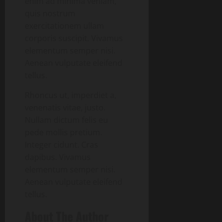
enim ad minima veniam,
quis nostrum
exercitationem ullam
corporis suscipit. Vivamus
elementum semper nisi.
Aenean vulputate eleifend
tellus.
Rhoncus ut, imperdiet a,
venenatis vitae, justo.
Nullam dictum felis eu
pede mollis pretium.
Integer cidunt. Cras
dapibus. Vivamus
elementum semper nisi.
Aenean vulputate eleifend
tellus.
About The Author