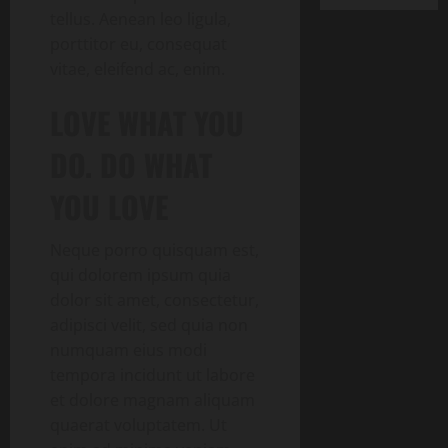
tellus. Aenean leo ligula,
porttitor eu, consequat
vitae, eleifend ac, enim.
LOVE WHAT YOU
DO. DO WHAT
YOU LOVE
Neque porro quisquam est,
qui dolorem ipsum quia
dolor sit amet, consectetur,
adipisci velit, sed quia non
numquam eius modi
tempora incidunt ut labore
et dolore magnam aliquam
quaerat voluptatem. Ut