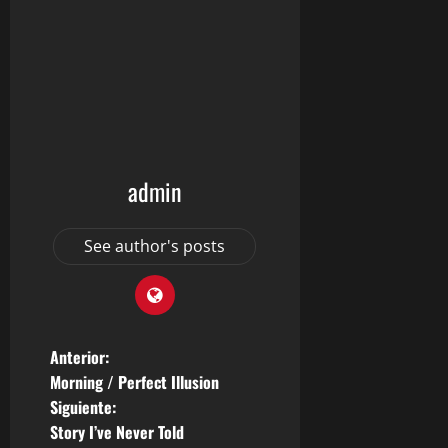
admin
See author's posts
N
Anterior:
Morning / Perfect Illusion
a
Siguiente:
Story I’ve Never Told