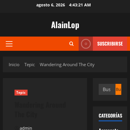
Saltar
agosto 6, 2026
4:43:21 AM
al
contenido
AlainLop
SUSCRIBIRSE
Menú
principal
Inicio
Tepic
Wandering Around The City
Buscar:
Tepic
Wandering Around
The City
CATEGORÍAS
admin