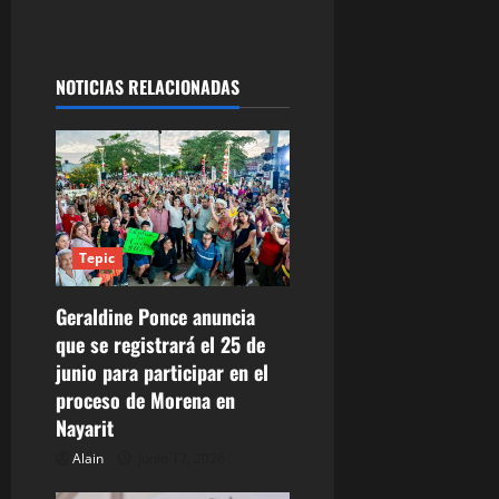
v
e
g
NOTICIAS RELACIONADAS
a
c
i
Tepic
ó
Geraldine Ponce anuncia
n
que se registrará el 25 de
d
junio para participar en el
proceso de Morena en
e
Nayarit
e
Alain
junio 17, 2026