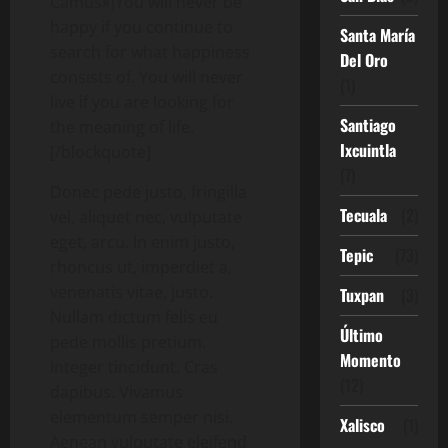
Camus»]
You will never be
happy if you continue to
Santa María
search for what happiness
Del Oro
consists of. You will never
(1)
live if you are looking for
Santiago
the meaning of life.
Ixcuintla
[/blockquote]
(7)
Donec pede justo, fringilla
Tecuala
(2)
vel, aliquet nec, vulputate
eget, arcu. In enim justo,
Tepic
(73)
rhoncus ut, imperdiet a,
venenatis vitae, justo.
Tuxpan
(3)
Nullam dictum felis eu
Último
pede mollis pretium.
Momento
Integer tincidunt. Cras
(12)
dapibus. Vivamus
elementum semper nisi.
Xalisco
(1)
Aenean vulputate eleifend