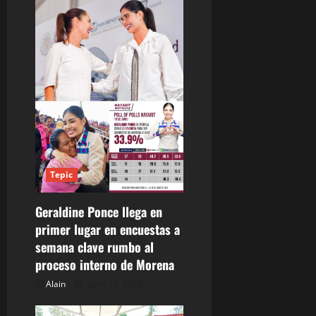
n
t
r
a
d
a
Tepic
s
Geraldine Ponce llega en
primer lugar en encuestas a
semana clave rumbo al
proceso interno de Morena
Alain
junio 15, 2026