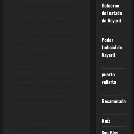
Gobierno
Nulla onsequat massa quis
del estado
enim. Donec pede justo
de Nayarit
fringilla vel aliquet nec
(525)
vulputate eget. Lorem
ispum dolore siamet ipsum
Poder
dolor.
Judicial de
Nayarit
Et harum quidem rerum
(4)
facilis est et expedita
distinctio. Nam libero
puerto
tempore, cum soluta nobis
vallarta
est eligendi optio cumquer
(67)
nihil impedit quo minus id
quod maxime placeat
Rosamorada
facere.
(2)
[blockquote align=»none»
Ruíz
(8)
author=»Albert
San Blas
(2)