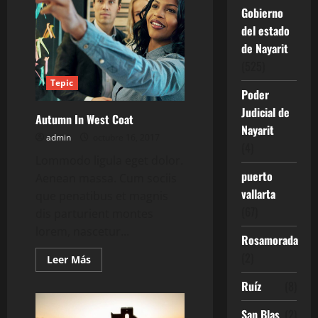
Gobierno
del estado
de Nayarit
(525)
Tepic
Poder
Judicial de
Autumn In West Coat
Nayarit
admin
octubre 16, 2017
(4)
Lommodo ligula eget dolor.
puerto
Aenean massa. Cum sociis
vallarta
que penatibus et magnis
(67)
dis parturient montes
lorem, nascetur...
Rosamorada
(2)
Leer
Leer Más
más
acerca
Ruíz
(8)
de
Autumn
In
San Blas
(2)