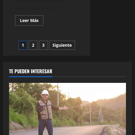
dis parturient montes
lorem, nascetur...
Leer
Leer Más
más
acerca
de
Living
In
Paginación
1
2
3
Siguiente
Moments
de
entradas
TE PUEDEN INTERESAR