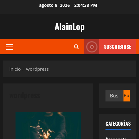
Saltar
agosto 8, 2026
2:04:39 PM
al
contenido
AlainLop
SUSCRIBIRSE
Menú
principal
Inicio
wordpress
wordpress
Buscar:
CATEGORÍAS