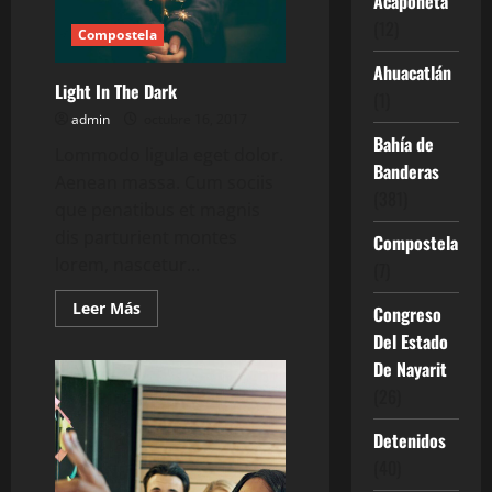
Acaponeta
(12)
Compostela
Ahuacatlán
Light In The Dark
(1)
admin
octubre 16, 2017
Bahía de
Lommodo ligula eget dolor.
Banderas
Aenean massa. Cum sociis
(381)
que penatibus et magnis
dis parturient montes
Compostela
lorem, nascetur...
(7)
Leer
Leer Más
Congreso
más
acerca
Del Estado
de
De Nayarit
Light
In
(26)
The
Dark
Detenidos
(40)