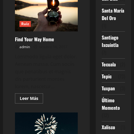
West
Coat
Santa María
Del Oro
Ruíz
(1)
Santiago
Find Your Way Home
Ixcuintla
admin
octubre 16, 2017
(7)
Lommodo ligula eget dolor.
Aenean massa. Cum sociis
Tecuala
(2)
que penatibus et magnis
Tepic
(73)
dis parturient montes
lorem, nascetur...
Tuxpan
(3)
Leer
Leer Más
Último
más
acerca
Momento
de
(12)
Find
Your
Way
Xalisco
(1)
Home