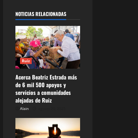
e
g
NOTICIAS RELACIONADAS
a
c
i
Ruíz
ó
Acerca Beatriz Estrada más
n
de 6 mil 500 apoyos y
d
servicios a comunidades
alejadas de Ruiz
e
Alain
agosto 20, 2025
e
n