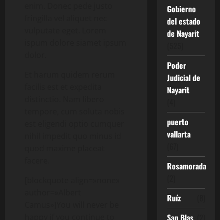
enim. Donec pede justo
Gobierno
fringilla vel aliquet nec
del estado
vulputate eget. Lorem
de Nayarit
ispum dolore siamet ipsum
(525)
dolor.
Poder
Et harum quidem rerum
Judicial de
facilis est et expedita
Nayarit
distinctio. Nam libero
(4)
tempore, cum soluta nobis
puerto
est eligendi optio cumquer
vallarta
nihil impedit quo minus id
(67)
quod maxime placeat
facere.
Rosamorada
(2)
[blockquote align=»none»
author=»Albert
Ruíz
(8)
Camus»]
You will never be
happy if you continue to
San Blas
(2)