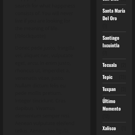
search for what happiness
Santa María
consists of. You will never
Del Oro
live if you are looking for
(1)
the meaning of life.
[/blockquote]
Santiago
Ixcuintla
Donec pede justo, fringilla
(7)
vel, aliquet nec, vulputate
eget, arcu. In enim justo,
Tecuala
(2)
rhoncus ut, imperdiet a,
Tepic
(73)
venenatis vitae, justo.
Nullam dictum felis eu
Tuxpan
(3)
pede mollis pretium.
Integer tincidunt. Cras
Último
dapibus. Vivamus
Momento
elementum semper nisi.
(12)
Aenean vulputate eleifend
Xalisco
(1)
tellus. Aenean leo ligula,