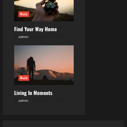
t
Ruíz
r
a
Find Your Way Home
admin
octubre 16, 2017
d
a
s
Ruíz
Living In Moments
admin
octubre 16, 2017