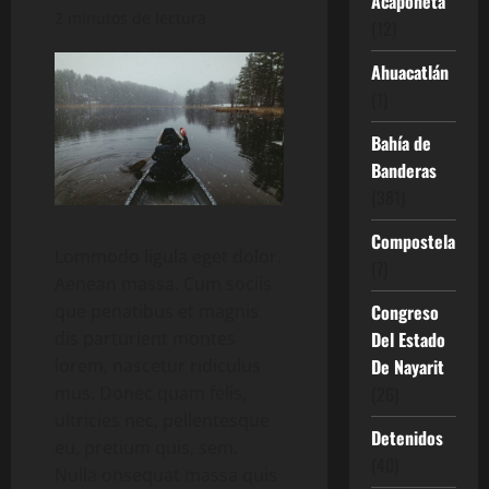
Acaponeta
2 minutos de lectura
(12)
Ahuacatlán
(1)
Bahía de
Banderas
(381)
Compostela
Lommodo ligula eget dolor.
(7)
Aenean massa. Cum sociis
que penatibus et magnis
Congreso
dis parturient montes
Del Estado
lorem, nascetur ridiculus
De Nayarit
mus. Donec quam felis,
(26)
ultricies nec, pellentesque
Detenidos
eu, pretium quis, sem.
(40)
Nulla onsequat massa quis