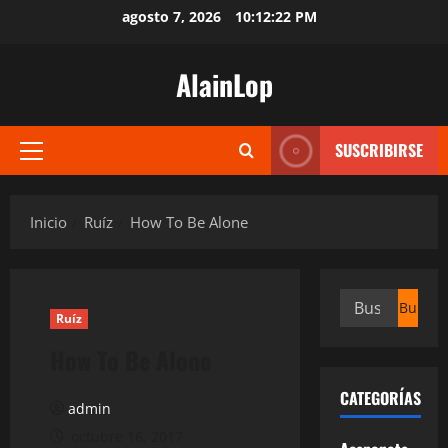
Saltar
agosto 7, 2026
10:12:23 PM
al
contenido
AlainLop
SUSCRIBIRSE
Menú
principal
Inicio
Ruíz
How To Be Alone
Buscar:
Ruíz
How To Be Alone
CATEGORÍAS
admin
octubre 16, 2017