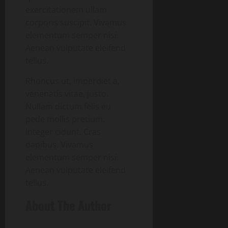
exercitationem ullam
corporis suscipit. Vivamus
elementum semper nisi.
Aenean vulputate eleifend
tellus.
Rhoncus ut, imperdiet a,
venenatis vitae, justo.
Nullam dictum felis eu
pede mollis pretium.
Integer cidunt. Cras
dapibus. Vivamus
elementum semper nisi.
Aenean vulputate eleifend
tellus.
About The Author