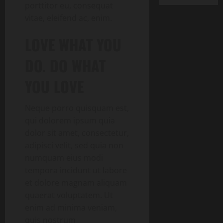
porttitor eu, consequat
vitae, eleifend ac, enim.
LOVE WHAT YOU
DO. DO WHAT
YOU LOVE
Neque porro quisquam est,
qui dolorem ipsum quia
dolor sit amet, consectetur,
adipisci velit, sed quia non
numquam eius modi
tempora incidunt ut labore
et dolore magnam aliquam
quaerat voluptatem. Ut
enim ad minima veniam,
quis nostrum