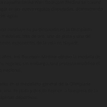
tleta nayarita Sanka Wari Bourquin Medina se coronó
lugar en las nueve regatas disputadas, demostrando
del agua.
na concluye su participación en la Olimpiada
medallas: tres de oro, una de plata y una de
mos exponentes de la vela en Nayarit.
-18 años, Inti Bourquin Medina obtuvo la medalla de
cho regatas; sin embargo, una protesta modificó el
o nacional.
nto en el medallero general de la Olimpiada
, una de plata y dos de bronce, a la espera de la
ciplinas deportivas.