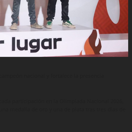
campeón nacional y fortalece la presencia
cada participación en la Olimpiada Nacional 2026,
una medalla de oro y una de plata tras tres días de