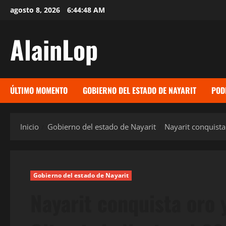
Saltar
agosto 8, 2026
6:44:49 AM
al
contenido
AlainLop
ÚLTIMO MOMENTO
GOBIERNO DEL ESTADO DE NAYARIT
POD
Inicio
Gobierno del estado de Nayarit
Nayarit conquista
Gobierno del estado de Nayarit
Nayarit conquista oro 