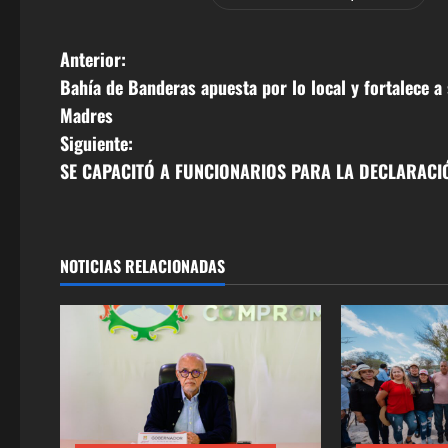
N
Anterior:
Bahía de Banderas apuesta por lo local y fortalece a
a
Madres
v
Siguiente:
SE CAPACITÓ A FUNCIONARIOS PARA LA DECLARACIÓ
e
g
a
NOTICIAS RELACIONADAS
c
i
ó
n