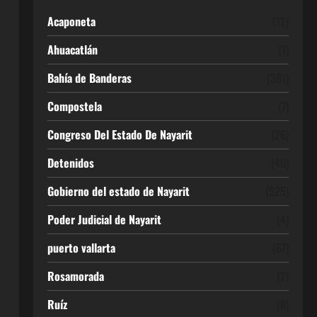
Acaponeta
(12)
Ahuacatlán
(1)
Bahía de Banderas
(381)
Compostela
(7)
Congreso Del Estado De Nayarit
(26)
Detenidos
(40)
Gobierno del estado de Nayarit
(525)
Poder Judicial de Nayarit
(4)
puerto vallarta
(67)
Rosamorada
(2)
Ruíz
(8)