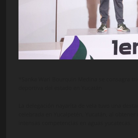
*Sanka Wari Bourquin Medina se consagra tri
deportiva del estado en Yucatán
La delegación nayarita de vela tuvo una desta
celebrada en Yucalpetén, Yucatán, al obtener 
intensas competencias en aguas yucatecas.