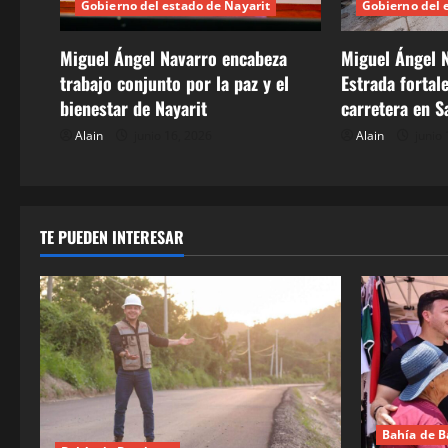
Gobierno del estado de Nayarit
Gobierno del 
d
Miguel Ángel Navarro encabeza
Miguel Ángel N
e
trabajo conjunto por la paz y el
Estrada fortal
bienestar de Nayarit
carretera en S
e
Alain
junio 16, 2026
Alain
junio 
n
t
r
TE PUEDEN INTERESAR
a
d
a
s
Bahía de 