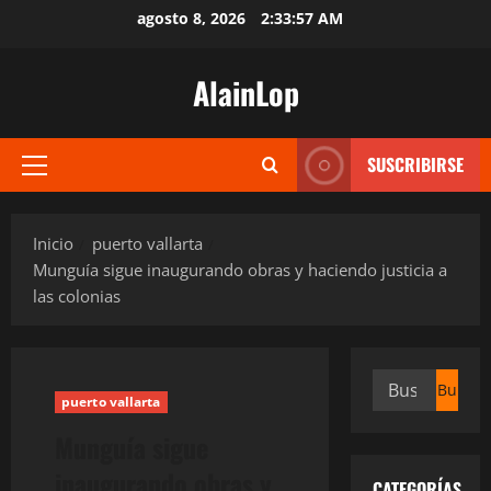
Saltar
agosto 8, 2026
2:33:58 AM
al
contenido
AlainLop
SUSCRIBIRSE
Menú
principal
Inicio
puerto vallarta
Munguía sigue inaugurando obras y haciendo justicia a
las colonias
Buscar:
puerto vallarta
Munguía sigue
inaugurando obras y
CATEGORÍAS