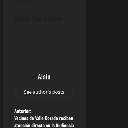
concluyó.
About The Author
Alain
See author's posts
N
Anterior:
Vecinos de Valle Dorado reciben
a
atención directa en la Audiencia