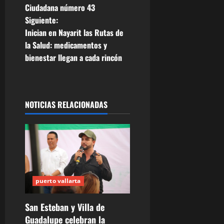
Ciudadana número 43
v
Siguiente:
e
Inician en Nayarit las Rutas de
la Salud: medicamentos y
g
bienestar llegan a cada rincón
a
c
NOTICIAS RELACIONADAS
i
ó
n
d
puerto vallarta
e
San Esteban y Villa de
Guadalupe celebran la