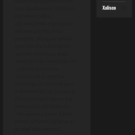
habitantes y conductores
Xalisco
(1)
que diariamente transitan
por estas calles,
agradeciendo al gobierno
del bien por hacerlas
posibles. Munguía señaló
que esta transformación
apenas comienza, pues
vendrán más vialidades en
colonias populares,
además de proyectos
estratégicos como el paso
a desnivel de Las Juntas, el
Puente Amado Nervo y la
renovación del Malecón.
“No vamos a parar hasta
poner a Puerto Vallarta en
el nivel que merece”,