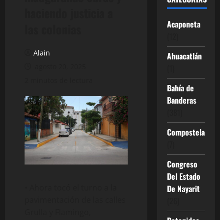
haciendo justicia a
Acaponeta
las colonias
(12)
Alain
Ahuacatlán
agosto 20, 2025
(1)
2 minutos de lectura
Bahía de
Banderas
(381)
Compostela
(7)
Congreso
Del Estado
• Ahora tocó el turno a la
De Nayarit
pavimentación de las calles
(26)
Grulla y Flamingo,