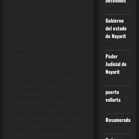
Detenidos
cumpliendo de esta
(40)
manera un compromiso
histórico con la colonia Los
Gobierno
Sauces
del estado
de Nayarit
Tras más de 30 años de
(525)
espera, las familias que
Poder
viven en la colonia Los
Judicial de
Sauces por fin ven
Nayarit
pavimentadas estas calles.
(4)
El gobierno del bien,
encabezado por el
puerto
presidente Luis Munguía,
vallarta
inauguró la calle Grulla y la
(67)
calle Flamingo, cumpliendo
Rosamorada
un compromiso histórico
(2)
con esta comunidad.