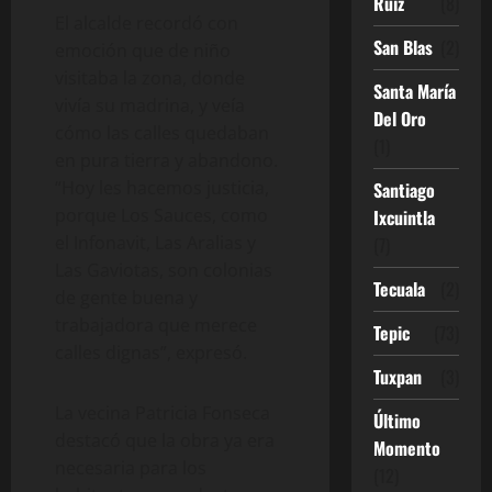
Ruíz
(8)
El alcalde recordó con
San Blas
(2)
emoción que de niño
visitaba la zona, donde
Santa María
vivía su madrina, y veía
Del Oro
cómo las calles quedaban
(1)
en pura tierra y abandono.
“Hoy les hacemos justicia,
Santiago
porque Los Sauces, como
Ixcuintla
el Infonavit, Las Aralias y
(7)
Las Gaviotas, son colonias
Tecuala
(2)
de gente buena y
trabajadora que merece
Tepic
(73)
calles dignas”, expresó.
Tuxpan
(3)
La vecina Patricia Fonseca
Último
destacó que la obra ya era
Momento
necesaria para los
(12)