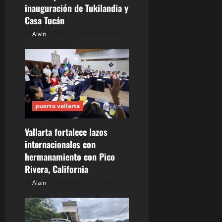
e
inauguración de Tukilandia y
n
Casa Tucán
Alain
septiembre 29, 2025
t
r
a
d
puerto vallarta
a
Vallarta fortalece lazos
s
internacionales con
hermanamiento con Pico
Rivera, California
Alain
septiembre 25, 2025