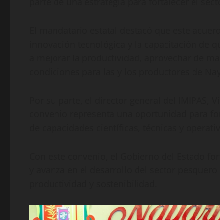
parte de una estrategia para fortalecer el sec
El mandatario estatal destacó que este acuerdo
innovación tecnológica y la capacitación de q
a mejorar la productividad, aprovechar de ma
condiciones para las y los productores de Nay
Por su parte, el director general del IMIPAS, 
convenio representa una oportunidad para fort
de capacidades científicas, técnicas y operativ
Con este convenio, el Gobierno del Estado for
y avanza en el desarrollo del sector pesquero
productividad y sostenibilidad.