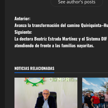
See author's posts
N
Anterior:
Avanza la transformación del camino Quiviquinta–Hu
a
Siguiente:
v
La doctora Beatriz Estrada Martínez y el Sistema DIF
atendiendo de frente a las familias nayaritas.
e
g
a
NOTICIAS RELACIONADAS
c
i
ó