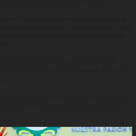
tor en las comunidades costeras y rurales.
 permitirá impulsar la investigación aplicada, la
uienes integran la pesca y la acuacultura, con miras
nera responsable los recursos y generar mejores
arit.
Víctor Manuel Vidal Martínez, subrayó que este
alecer el desarrollo del sector a partir de la suma
as.
talece la vinculación con instancias especializadas
 y acuícola, con acciones orientadas a mejorar su