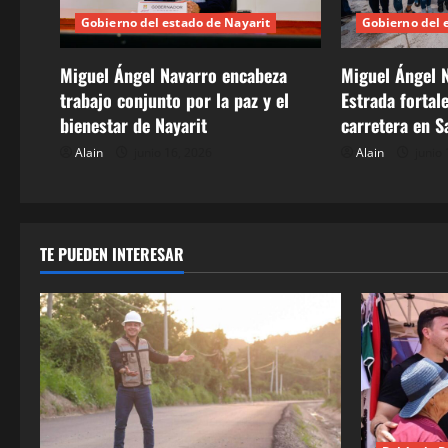
n
Gobierno del estado de Nayarit
Gobierno del 
d
Miguel Ángel Navarro encabeza
Miguel Ángel N
e
trabajo conjunto por la paz y el
Estrada fortal
bienestar de Nayarit
carretera en S
e
Alain
junio 16, 2026
Alain
junio 
n
t
r
TE PUEDEN INTERESAR
a
d
a
s