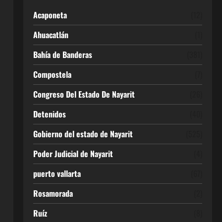
Acaponeta
(12)
Ahuacatlán
(1)
Bahía de Banderas
(381)
Compostela
(7)
Congreso Del Estado De Nayarit
(26)
Detenidos
(40)
Gobierno del estado de Nayarit
(525)
Poder Judicial de Nayarit
(4)
puerto vallarta
(67)
Rosamorada
(2)
Ruíz
(8)