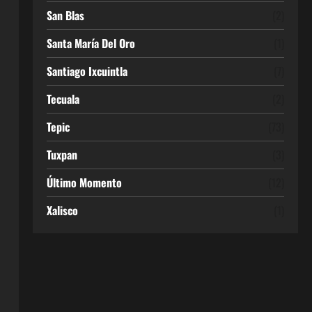
San Blas
(2)
Santa María Del Oro
(1)
Santiago Ixcuintla
(7)
Tecuala
(2)
Tepic
(73)
Tuxpan
(3)
Último Momento
(12)
Xalisco
(1)