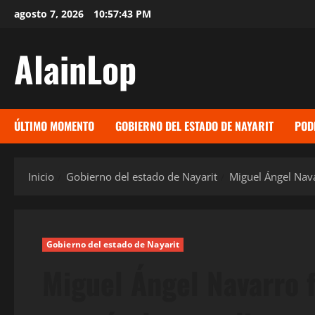
Saltar
agosto 7, 2026
10:57:45 PM
al
contenido
AlainLop
ÚLTIMO MOMENTO
GOBIERNO DEL ESTADO DE NAYARIT
POD
Inicio
Gobierno del estado de Nayarit
Miguel Ángel Nava
Gobierno del estado de Nayarit
Miguel Ángel Navarro 