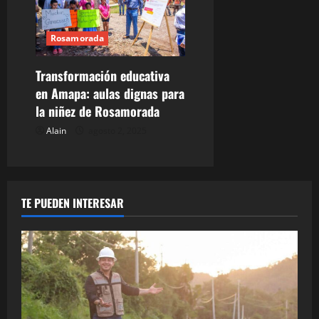
n
d
Rosamorada
e
Transformación educativa
en Amapa: aulas dignas para
e
la niñez de Rosamorada
n
Alain
agosto 2, 2025
t
r
TE PUEDEN INTERESAR
a
d
a
s