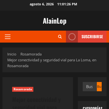
Saltar
agosto 6, 2026
11:01:27 PM
al
contenido
AlainLop
SUSCRIBIRSE
Menú
principal
Inicio
Rosamorada
Mejor conectividad y seguridad vial para La Loma, en
Rosamorada
Buscar:
Rosamorada
Mejor conectividad y
seguridad vial para
CATEGORÍAS