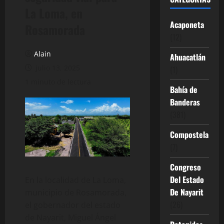
La Loma, en
Acaponeta
Rosamorada
(12)
Alain
Ahuacatlán
julio 13, 2025
(1)
1 minuto de lectura
Bahía de
Banderas
(381)
Compostela
(7)
Congreso
Del Estado
En la localidad de La Loma,
De Nayarit
municipio de Rosamorada,
(26)
el gobernador del estado
de Nayarit, Miguel Ángel