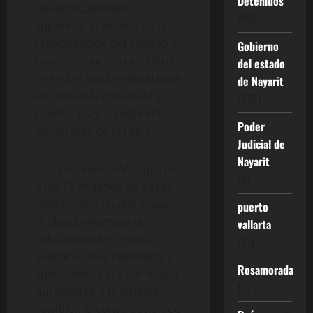
Detenidos
Navarro Quintero,
(40)
supervisó el avance de la
rehabilitación del camino a
Gobierno
base de concreto asfáltico,
del estado
una obra fundamental para
de Nayarit
fortalecer la movilidad y
(525)
brindar mayor seguridad a
Poder
las familias de la región.
Judicial de
Nayarit
Con una inversión superior
(4)
a los 12 millones de pesos,
distribuidos en dos etapas,
puerto
la obra contempla la
vallarta
colocación de carpeta
(67)
asfáltica, base hidráulica y
Rosamorada
subrasante para dar mayor
(2)
durabilidad a la vialidad.
También la construcción de