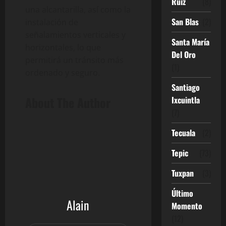
Ruíz
(8)
una alcantarilla, así como la
San Blas
(2)
instalación de
señalamientos verticales y
Santa María
horizontales, lo que
Del Oro
permitirá un tránsito más
(1)
ordenado y seguro.
Santiago
About The Author
Ixcuintla
(7)
Tecuala
(2)
Tepic
(73)
Tuxpan
(3)
Último
Alain
Momento
(12)