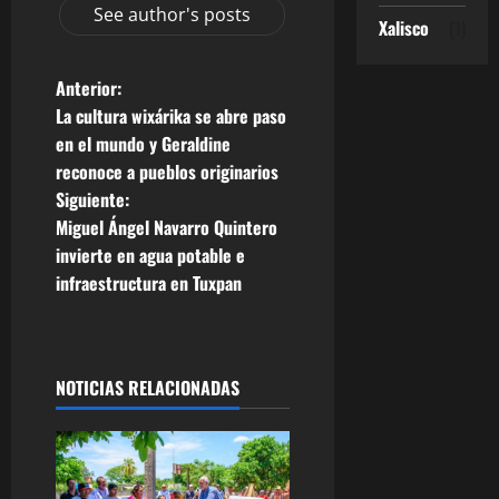
See author's posts
Xalisco
(1)
N
Anterior:
La cultura wixárika se abre paso
a
en el mundo y Geraldine
reconoce a pueblos originarios
v
Siguiente:
e
Miguel Ángel Navarro Quintero
invierte en agua potable e
g
infraestructura en Tuxpan
a
c
NOTICIAS RELACIONADAS
i
ó