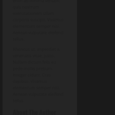
enim ad minima veniam,
quis nostrum
exercitationem ullam
corporis suscipit. Vivamus
elementum semper nisi.
Aenean vulputate eleifend
tellus.
Rhoncus ut, imperdiet a,
venenatis vitae, justo.
Nullam dictum felis eu
pede mollis pretium.
Integer cidunt. Cras
dapibus. Vivamus
elementum semper nisi.
Aenean vulputate eleifend
tellus.
About The Author