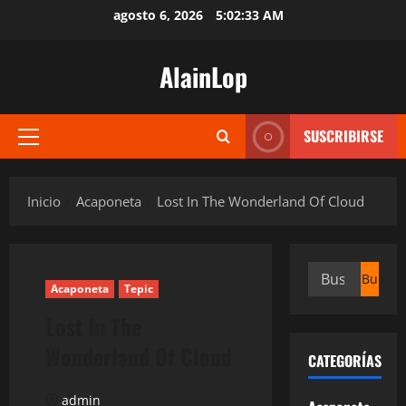
Saltar
agosto 6, 2026
5:02:34 AM
al
contenido
AlainLop
SUSCRIBIRSE
Menú
principal
Inicio
Acaponeta
Lost In The Wonderland Of Cloud
Buscar:
Acaponeta
Tepic
Lost In The
Wonderland Of Cloud
CATEGORÍAS
admin