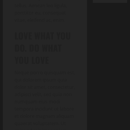
tellus. Aenean leo ligula,
porttitor eu, consequat
vitae, eleifend ac, enim.
LOVE WHAT YOU
DO. DO WHAT
YOU LOVE
Neque porro quisquam est,
qui dolorem ipsum quia
dolor sit amet, consectetur,
adipisci velit, sed quia non
numquam eius modi
tempora incidunt ut labore
et dolore magnam aliquam
quaerat voluptatem. Ut