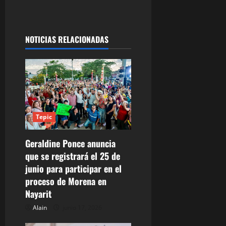
v
e
g
NOTICIAS RELACIONADAS
a
c
i
Tepic
ó
Geraldine Ponce anuncia
n
que se registrará el 25 de
d
junio para participar en el
proceso de Morena en
e
Nayarit
e
Alain
junio 17, 2026