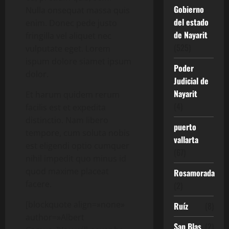
Gobierno
Nulla onsequat massa quis
del estado
enim. Donec pede justo
de Nayarit
fringilla vel aliquet nec
(525)
vulputate eget. Lorem
ispum dolore siamet ipsum
Poder
dolor.
Judicial de
Nayarit
Et harum quidem rerum
(4)
facilis est et expedita
distinctio. Nam libero
puerto
tempore, cum soluta nobis
vallarta
est eligendi optio cumquer
(67)
nihil impedit quo minus id
quod maxime placeat
Rosamorada
facere.
(2)
[blockquote align=»none»
Ruíz
(8)
author=»Albert
San Blas
(2)