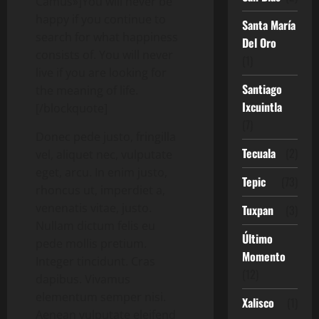
Camus»]
You will never be
happy if you continue to
Santa María
search for what happiness
Del Oro
consists of. You will never
(1)
live if you are looking for
Santiago
the meaning of life.
Ixcuintla
[/blockquote]
(7)
Donec pede justo, fringilla
Tecuala
(2)
vel, aliquet nec, vulputate
eget, arcu. In enim justo,
Tepic
(73)
rhoncus ut, imperdiet a,
venenatis vitae, justo.
Tuxpan
(3)
Nullam dictum felis eu
Último
pede mollis pretium.
Momento
Integer tincidunt. Cras
(12)
dapibus. Vivamus
elementum semper nisi.
Xalisco
(1)
Aenean vulputate eleifend