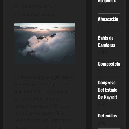
Acaponeta
octubre 16, 2017
(12)
2 minutos de lectura
Ahuacatlán
(1)
Bahía de
Banderas
(381)
Compostela
(7)
Lommodo ligula eget dolor.
Congreso
Aenean massa. Cum sociis
Del Estado
que penatibus et magnis
De Nayarit
dis parturient montes
(26)
lorem, nascetur ridiculus
mus. Donec quam felis,
Detenidos
ultricies nec, pellentesque
(40)
eu, pretium quis, sem.