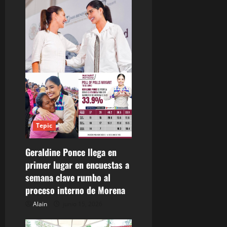
n
t
r
a
d
a
Tepic
s
Geraldine Ponce llega en
primer lugar en encuestas a
semana clave rumbo al
proceso interno de Morena
Alain
junio 15, 2026