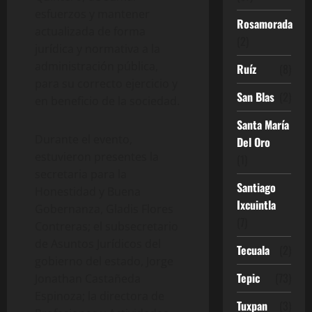
esfuerzos y mantener
Rosamorada
actualizada de forma
(2)
jurídica y normativa a la
administración pública,
Ruíz
(8)
para su correcto ejercicio y
San Blas
(2)
en beneficio de la sociedad.
Santa María
Durante el evento,
Del Oro
estuvieron presentes la
(1)
secretaria para la
Santiago
Honestidad y Buena
Ixcuintla
Gobernanza, Gladis Flores
(7)
Contreras; el subsecretario
de Asuntos Jurídicos del
Tecuala
(2)
gobierno del estado, Jorge
Tepic
(73)
Jonathan Castañeda
Espinoza; la directora de
Tuxpan
(3)