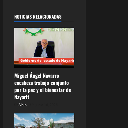
d
NOTICIAS RELACIONADAS
e
e
n
t
Gobierno del estado de Nayarit
r
Miguel Ángel Navarro
a
encabeza trabajo conjunto
por la paz y el bienestar de
d
Nayarit
a
Alain
junio 16, 2026
s