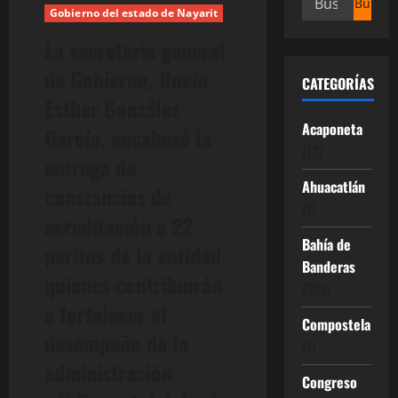
Gobierno del estado de Nayarit
La secretaria general
de Gobierno, Rocío
CATEGORÍAS
Esther González
Acaponeta
García, encabezó la
(12)
entrega de
Ahuacatlán
constancias de
(1)
acreditación a 22
Bahía de
peritos de la entidad,
Banderas
quienes contribuirán
(381)
a fortalecer el
Compostela
desempeño de la
(7)
administración
Congreso