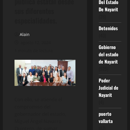
pública estatal desde
Del Estado
sus diferentes
De Nayarit
(26)
especialidades.
Detenidos
Alain
(40)
agosto 12, 2024
Gobierno
1 minuto de lectura
del estado
de Nayarit
(525)
Poder
Judicial de
Nayarit
Con ello, se atiende el
(4)
compromiso del
puerto
gobernador del estado,
vallarta
Miguel Ángel Navarro
(67)
Quintero, de sumar