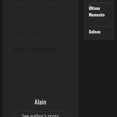
Profesiones y Actividades
Técnicas, Mirian Mariem
Último
Langarica Monroy; y el
Momento
representante del Órgano
(12)
Interno de Control,
Xalisco
(1)
Roberto Valencia.
About The Author
Alain
See author's posts