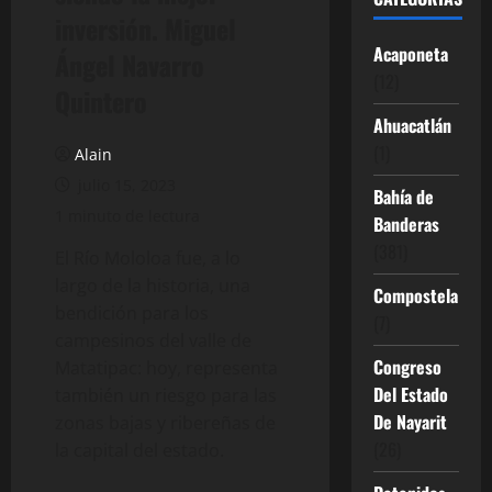
inversión. Miguel
Acaponeta
Ángel Navarro
(12)
Quintero
Ahuacatlán
(1)
Alain
julio 15, 2023
Bahía de
1 minuto de lectura
Banderas
(381)
El Río Mololoa fue, a lo
largo de la historia, una
Compostela
bendición para los
(7)
campesinos del valle de
Congreso
Matatipac: hoy, representa
Del Estado
también un riesgo para las
De Nayarit
zonas bajas y ribereñas de
(26)
la capital del estado.