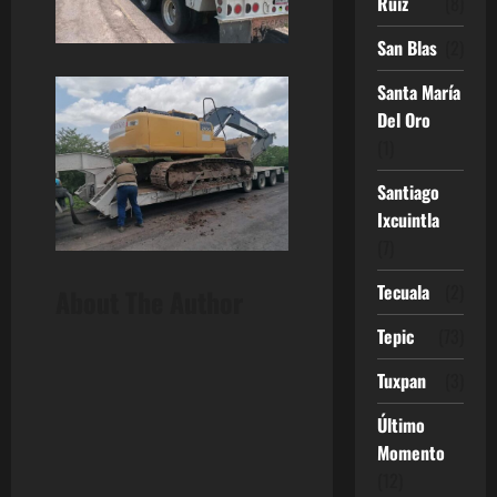
Ruíz
(8)
San Blas
(2)
Santa María
Del Oro
(1)
Santiago
Ixcuintla
(7)
Tecuala
(2)
About The Author
Tepic
(73)
Tuxpan
(3)
Último
Momento
(12)