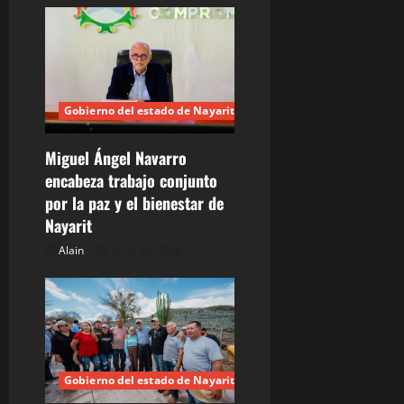
i
ó
n
d
Gobierno del estado de Nayarit
e
Miguel Ángel Navarro
encabeza trabajo conjunto
e
por la paz y el bienestar de
n
Nayarit
Alain
junio 16, 2026
t
r
a
d
Gobierno del estado de Nayarit