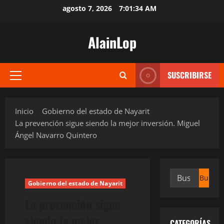
Saltar
agosto 7, 2026
7:01:34 AM
al
contenido
AlainLop
SUSCRIBIRSE
Menú
principal
Inicio
Gobierno del estado de Nayarit
La prevención sigue siendo la mejor inversión. Miguel
Ángel Navarro Quintero
Buscar:
Gobierno del estado de Nayarit
La prevención sigue
siendo la mejor
CATEGORÍAS