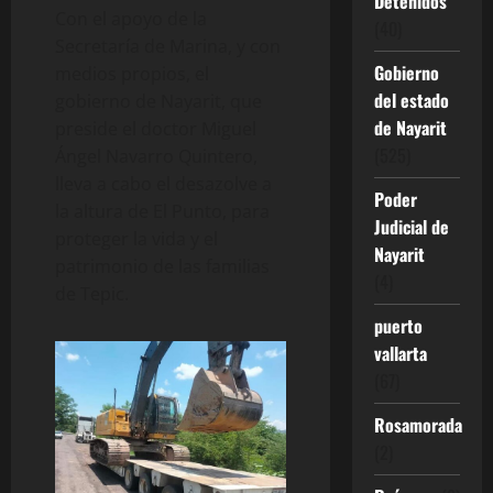
Detenidos
Con el apoyo de la
(40)
Secretaría de Marina, y con
Gobierno
medios propios, el
del estado
gobierno de Nayarit, que
de Nayarit
preside el doctor Miguel
(525)
Ángel Navarro Quintero,
lleva a cabo el desazolve a
Poder
la altura de El Punto, para
Judicial de
proteger la vida y el
Nayarit
patrimonio de las familias
(4)
de Tepic.
puerto
vallarta
(67)
Rosamorada
(2)