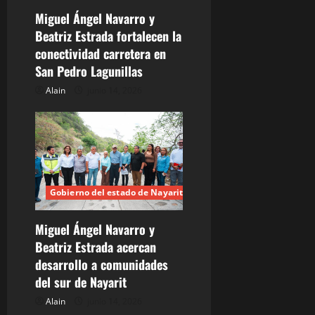
a
Miguel Ángel Navarro y
s
Beatriz Estrada fortalecen la
conectividad carretera en
San Pedro Lagunillas
Alain
junio 14, 2026
Gobierno del estado de Nayarit
Miguel Ángel Navarro y
Beatriz Estrada acercan
desarrollo a comunidades
del sur de Nayarit
Alain
junio 14, 2026