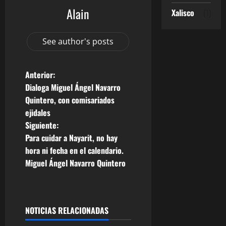
Alain
Xalisco
(1)
See author's posts
N
Anterior:
Dialoga Miguel Ángel Navarro
a
Quintero, con comisariados
ejidales
v
Siguiente:
e
Para cuidar a Nayarit, no hay
hora ni fecha en el calendario.
g
Miguel Ángel Navarro Quintero
a
c
NOTICIAS RELACIONADAS