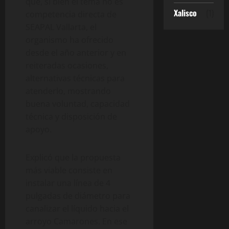
que, si bien el tema no es
Xalisco
(1)
competencia directa de
SEAPAL Vallarta, el
organismo ha ofrecido
desde el año anterior y en
reiteradas ocasiones,
alternativas técnicas para
atenderlo, mostrando
buena voluntad, capacidad
técnica y disposición de
apoyo.
Explicó que la propuesta
más viable consiste en
instalar una línea de 4
pulgadas de diámetro para
canalizar el líquido hacia el
arroyo Camarones. En ese