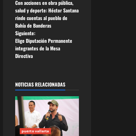
Con acciones en obra pública,
a
salud y deporte: Héctor Santana
rinde cuentas al pueblo de
v
Bahía de Banderas
e
Siguiente:
Elige Diputación Permanente
g
integrantes de la Mesa
Directiva
a
c
i
NOTICIAS RELACIONADAS
ó
n
d
puerto vallarta