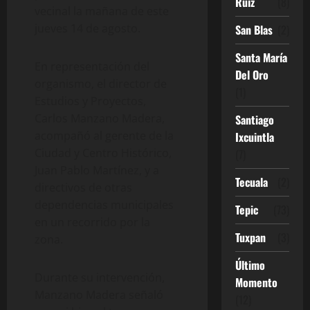
Ruíz
(8)
vecinal la mañana de este
jueves 14 de agosto.
San Blas
(2)
Santa María
En representación del
Del Oro
organismo, el director de
(1)
Estudios y Proyectos,
Carlos Manzano Madera,
Santiago
acompañó al gerente de la
Ixcuintla
Ciudad y Centro Histórico,
(7)
Juan Pablo Martínez, y a
Tecuala
(2)
directivos de otras
dependencias municipales
Tepic
(73)
en un recorrido por la
Tuxpan
(3)
zona.
Último
Durante su intervención,
Momento
Manzano Madera señaló
(12)