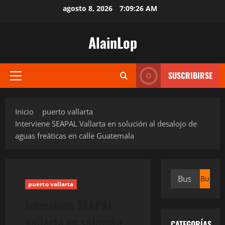
Saltar
agosto 8, 2026
7:09:27 AM
al
contenido
AlainLop
SUSCRIBIRSE
Menú
principal
Inicio
puerto vallarta
Interviene SEAPAL Vallarta en solución al desalojo de
aguas freáticas en calle Guatemala
Buscar:
puerto vallarta
Interviene SEAPAL
Vallarta en solución
CATEGORÍAS