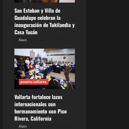
e
San Esteban y Villa de
e
Guadalupe celebran la
n
inauguración de Tukilandia y
Casa Tucán
t
Alain
septiembre 29, 2025
r
a
d
puerto vallarta
a
s
Vallarta fortalece lazos
internacionales con
hermanamiento con Pico
Rivera, California
Alain
septiembre 25, 2025