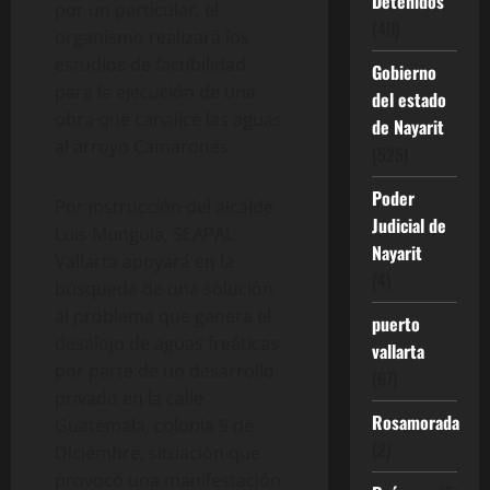
Detenidos
por un particular, el
(40)
organismo realizará los
estudios de factibilidad
Gobierno
para la ejecución de una
del estado
obra que canalice las aguas
de Nayarit
al arroyo Camarones
(525)
Poder
Por instrucción del alcalde
Judicial de
Luis Munguía, SEAPAL
Nayarit
Vallarta apoyará en la
(4)
búsqueda de una solución
al problema que genera el
puerto
desalojo de aguas freáticas
vallarta
por parte de un desarrollo
(67)
privado en la calle
Rosamorada
Guatemala, colonia 5 de
(2)
Diciembre, situación que
provocó una manifestación