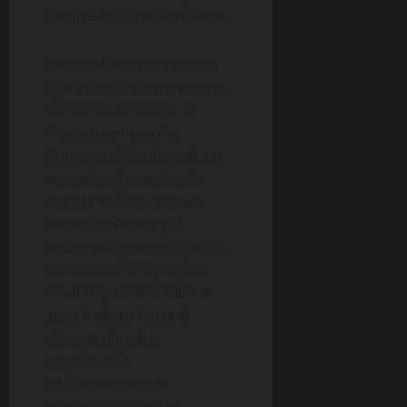
fuentes de financiamiento.
Carlos Manzano, recordó
que existe un antecedente
similar en el acceso al
Fraccionamiento La
Primavera Residencial, en
avenida México, donde
SEAPAL Vallarta brindó
asesoría técnica y el
desarrollo privado ejecutó
la obra con sus propios
recursos, canalizando el
agua freática hacia el
drenaje pluvial y
erradicando
definitivamente la
presencia de aguas