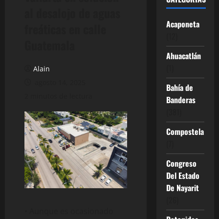
al desalojo de aguas
Acaponeta
freáticas en calle
(12)
Guatemala
Ahuacatlán
(1)
Alain
agosto 14, 2025
Bahía de
2 minutos de lectura
Banderas
(381)
Compostela
(7)
Congreso
Del Estado
De Nayarit
(26)
• Aunque es ocasionado