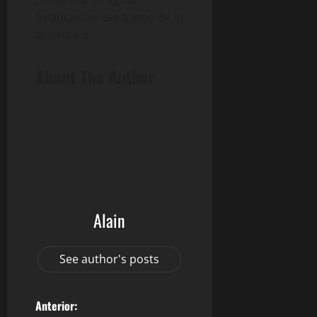
freáticas en ese tramo de la
arteria vial.
About The Author
Alain
See author's posts
N
Anterior: