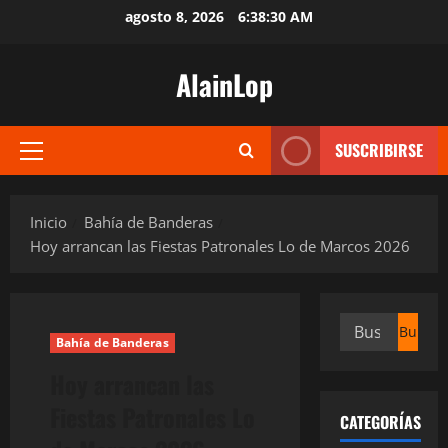
Saltar
agosto 8, 2026
6:38:30 AM
al
contenido
AlainLop
SUSCRIBIRSE
Menú
principal
Inicio
Bahía de Banderas
Hoy arrancan las Fiestas Patronales Lo de Marcos 2026
Buscar:
Bahía de Banderas
Hoy arrancan las
Fiestas Patronales Lo
CATEGORÍAS