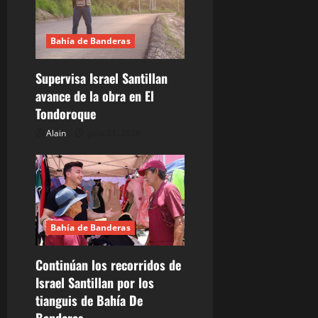
n
d
Bahía de Banderas
e
Supervisa Israel Santillan
avance de la obra en El
e
Tondoroque
n
Alain
julio 31, 2026
t
r
a
Bahía de Banderas
d
Continúan los recorridos de
a
Israel Santillan por los
tianguis de Bahía De
s