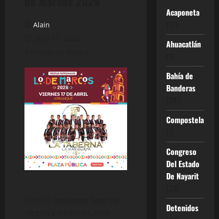
de Marcos 2026
Acaponeta
(12)
Alain
abril 17, 2026
Ahuacatlán
1 minuto de lectura
(1)
Bahía de
Banderas
(381)
Compostela
(7)
Congreso
Del Estado
De Nayarit
(26)
Con un ambiente lleno de
Detenidos
alegría y tradición, este