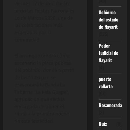
(40)
viernes 17 de abril darán
inicio las Fiestas Patronales
Gobierno
Lo de Marcos 2026, una de
del estado
las celebraciones más
de Nayarit
esperadas por la
(525)
comunidad.
Poder
Judicial de
El arranque tendrá como
Nayarit
escenario la plaza pública
(4)
del poblado, donde a partir
de las 11:00 p.m se
puerto
presentará la Banda La
vallarta
Taberna “La Más Guapa”,
(67)
agrupación que será la
Rosamorada
encargada de poner el
(2)
ritmo a la primera noche
de esta festividad.
Ruíz
(8)