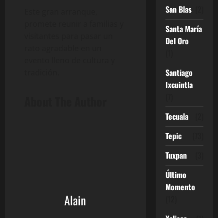
San Blas
(2)
Este gran arranque,
promete reunir a familias y
Santa María
visitantes para pasar un
Del Oro
rato agradable en un
(1)
evento lleno de cultura y
Santiago
tradición.
Ixcuintla
(7)
About The Author
Tecuala
(2)
Tepic
(73)
Tuxpan
(3)
Último
Momento
Alain
(12)