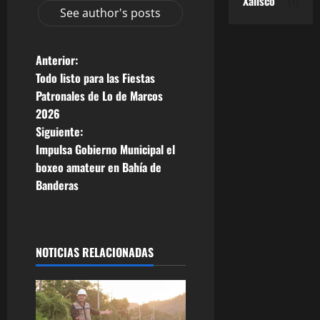
Xalisco
(1)
See author's posts
N
Anterior:
Todo listo para las Fiestas
a
Patronales de Lo de Marcos
2026
v
Siguiente:
e
Impulsa Gobierno Municipal el
boxeo amateur en Bahía de
g
Banderas
a
c
NOTICIAS RELACIONADAS
i
ó