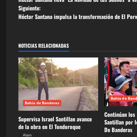
a
Siguiente:
v
Héctor Santana impulsa la transformación de El Porv
e
g
NOTICIAS RELACIONADAS
a
c
i
ó
Bahía de Ban
Bahía de Banderas
n
Continúan los 
d
Supervisa Israel Santillan avance
Santillan por 
de la obra en El Tondoroque
De Banderas
e
Alain
julio 31, 2026