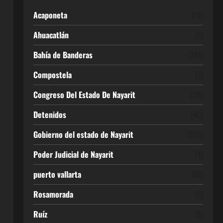
Acaponeta
(12)
Ahuacatlán
(1)
Bahía de Banderas
(381)
Compostela
(7)
Congreso Del Estado De Nayarit
(26)
Detenidos
(40)
Gobierno del estado de Nayarit
(525)
Poder Judicial de Nayarit
(4)
puerto vallarta
(67)
Rosamorada
(2)
Ruíz
(8)