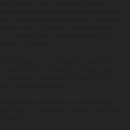
ances logrados en esta comunidad, afirmando: “En
más presente tenemos y por eso va a tener una de
ras. Que esta Navidad traiga alegría y felicidad en
ante el evento, el gobierno municipal entregó un
 su colaboración en la decoración de la plaza
lias de la localidad.
también llegó con una decoración especial de la
po empresarial Álica. Durante su mensaje, Héctor
 su colaboración, destacando la importancia de
itantes de Bahía de Banderas.
unicipal deseó a las familias una Feliz Navidad y un
ga invitó a la comunidad a disfrutar estas fechas
convivencia.