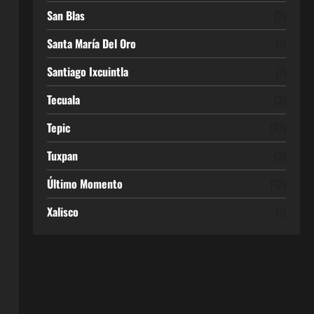
San Blas
(2)
Santa María Del Oro
(1)
Santiago Ixcuintla
(7)
Tecuala
(2)
Tepic
(73)
Tuxpan
(3)
Último Momento
(12)
Xalisco
(1)