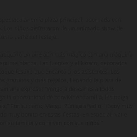
spectacular en la plaza principal, adornada con
io. Los niños disfrutaron de un animado show de
como parte del festejo.
to adquirió un aire aún más mágico con una máquina
espuma blanca. Las fuentes y el kiosco, decorados
oque festivo que encantó a los asistentes. Los
s gratuitos y más regalos, llenando la plaza de
Santana expresó: “Vengo a desearles a todos
a la oportunidad de convivir en familia, les traiga
des.” Por su parte, Margui Zúñiga añadió: “Estoy muy
o muy bonito en estas fiestas. En especial, Valle
n su familia y convivan con sus niños.”