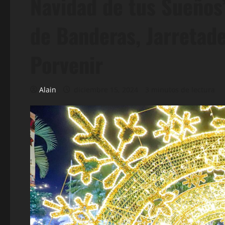
Navidad de tus Sueños”
de Banderas, Jarretade
Porvenir
Alain
diciembre 15, 2024
3 minutos de lectura