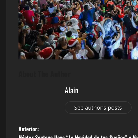
About The Author
Alain
See author's posts
N
Anterior:
Héctor Santana lleva “La Navidad de tus Sueños” a Va