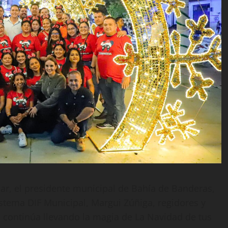
iar, el presidente municipal de Bahía de Banderas,
istema DIF Municipal, Margui Zúñiga, regidores y
 continúa llevando la magia de La Navidad de tus