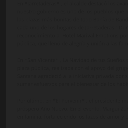
En *Jarretaderas* , el alcalde destacó los av
nuestro gobierno es uno de los pueblos que 
las plazas más bonitas de todo Bahía de Bande
cada uno de los hogares de Jarretaderas.” Dur
reconocimiento al Hotel Marival Emotions por
pública, que llenó de alegría y unión a las fami
En *San Vicente* , La Navidad de tus Sueños 
plaza pública, realizada con el apoyo del gru
Santana agradeció a la iniciativa privada por
sumar esfuerzos para el bienestar de los hab
Por último, en *El Porvenir* , el presidente m
próspero Año Nuevo. En el evento, Margui Zúñi
en familia, fortaleciendo los lazos de amor y 