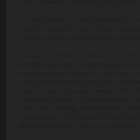
Sueños a diversas localidades del municipio.
En *Punta de Mita* , el árbol navideño lució e
luces que llenaron de color y magia el espac
botargas, además de recibir dulces y pelotas 
Más tarde, en *Valle de Banderas* , el even
simuladora de nieve que cubrió la plaza con 
especialmente para la ocasión, añadieron un t
niños también disfrutaron de juegos mecánico
risas y emoción. Durante su mensaje, Héctor 
ustedes Feliz Navidad. Que la Navidad les traig
bendiciones, les traiga felicidad a todos uste
contenta porque Bahía de Banderas está vestid
de Banderas luce hermoso para que vengan co