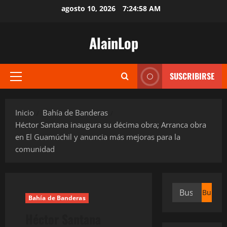
Saltar
agosto 10, 2026
7:24:59 AM
al
contenido
AlainLop
SUSCRIBIRSE
Menú
principal
Inicio
Bahía de Banderas
Héctor Santana inaugura su décima obra; Arranca obra
en El Guamúchil y anuncia más mejoras para la
comunidad
Buscar:
Bahía de Banderas
Héctor Santana