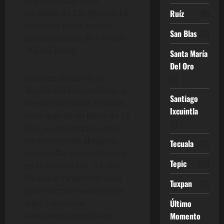
segundo vado en la
localidad de San Ignacio. La
Ruíz
(8)
inversión entre ambos
San Blas
(2)
proyectos será de 1 millón
265 mil pesos.
Santa María
Del Oro
Durante el evento, el
(1)
alcalde dio instrucciones al
Santiago
director de Obras Públicas
Ixcuintla
para que, en un plazo de 15
(7)
días, se adjudique la obra
de empedrado ahogado
Tecuala
(2)
con huellas de rodamiento
Tepic
(73)
en la comunidad. “Le doy
15 días a mi director para
Tuxpan
(3)
que estemos nuevamente
aquí, y mientras
Último
avanzamos con el vado”,
Momento