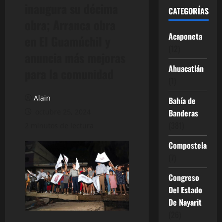
inaugura su décima
CATEGORÍAS
obra; Arranca obra
Acaponeta
en El Guamúchil y
(12)
anuncia más mejoras
Ahuacatlán
para la comunidad
(1)
Alain
Bahía de
octubre 25, 2024
Banderas
(381)
2 minutos de lectura
Compostela
(7)
Congreso
Del Estado
De Nayarit
(26)