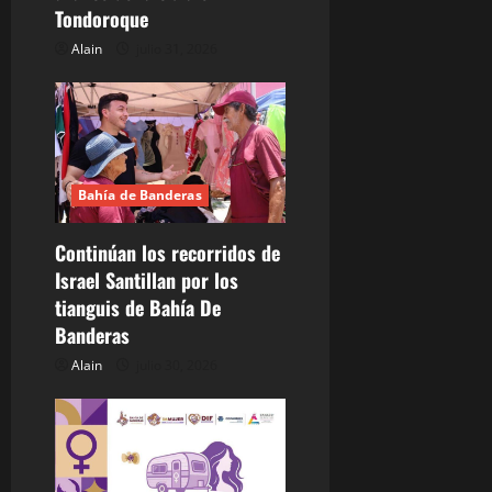
Tondoroque
t
Alain
julio 31, 2026
r
a
d
Bahía de Banderas
a
Continúan los recorridos de
s
Israel Santillan por los
tianguis de Bahía De
Banderas
Alain
julio 30, 2026