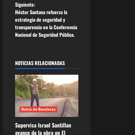
e
Siguiente:
Héctor Santana refuerza la
g
estrategia de seguridad y
transparencia en la Conferencia
a
Nacional de Seguridad Pública.
c
i
NOTICIAS RELACIONADAS
ó
n
d
e
Bahía de Banderas
e
Supervisa Israel Santillan
n
avance de la obra en El