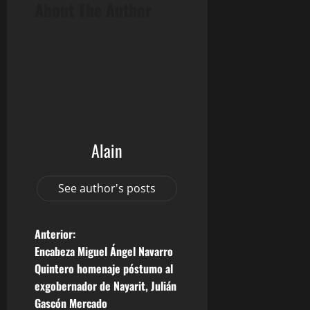
About The Author
Alain
See author's posts
N
Anterior:
Encabeza Miguel Ángel Navarro
a
Quintero homenaje póstumo al
exgobernador de Nayarit, Julián
v
Gascón Mercado