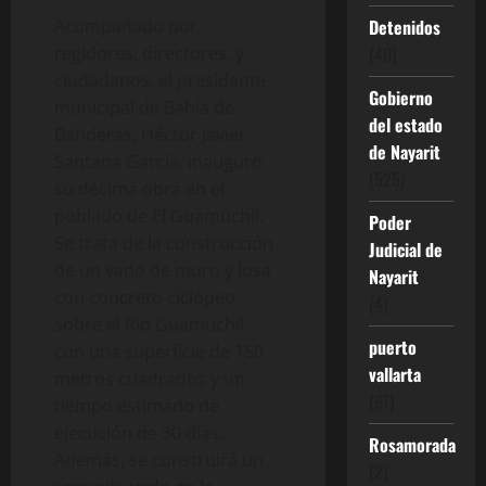
Acompañado por
Detenidos
regidores, directores, y
(40)
ciudadanos, el presidente
Gobierno
municipal de Bahía de
del estado
Banderas, Héctor Javier
de Nayarit
Santana García, inauguró
(525)
su décima obra en el
poblado de El Guamúchil.
Poder
Se trata de la construcción
Judicial de
de un vado de muro y losa
Nayarit
con concreto ciclópeo
(4)
sobre el Río Guamúchil,
puerto
con una superficie de 150
vallarta
metros cuadrados y un
(67)
tiempo estimado de
ejecución de 30 días.
Rosamorada
Además, se construirá un
(2)