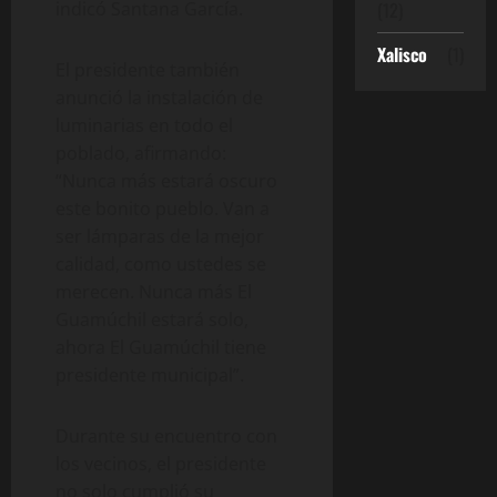
indicó Santana García.
(12)
Xalisco
(1)
El presidente también
anunció la instalación de
luminarias en todo el
poblado, afirmando:
“Nunca más estará oscuro
este bonito pueblo. Van a
ser lámparas de la mejor
calidad, como ustedes se
merecen. Nunca más El
Guamúchil estará solo,
ahora El Guamúchil tiene
presidente municipal”.
Durante su encuentro con
los vecinos, el presidente
no solo cumplió su