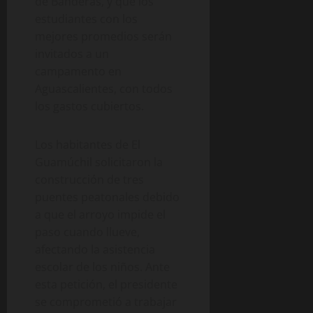
de Banderas, y que los
estudiantes con los
mejores promedios serán
invitados a un
campamento en
Aguascalientes, con todos
los gastos cubiertos.
Los habitantes de El
Guamúchil solicitaron la
construcción de tres
puentes peatonales debido
a que el arroyo impide el
paso cuando llueve,
afectando la asistencia
escolar de los niños. Ante
esta petición, el presidente
se comprometió a trabajar