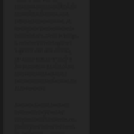
promesa, sino que llenó de
emoción a Romina, una
niña de la comunidad, al
entregarle personalmente
una muñeca. “Aquí le traigo
a Romina su muñequita”,
expresó con una sonrisa,
un gesto que conmovió a
los presentes y reforzó su
compromiso cercano y
humano con las familias de
El Guamúchil.
Santana García también
informó que ya están
disponibles 25 millones de
pesos para obras en Bahía