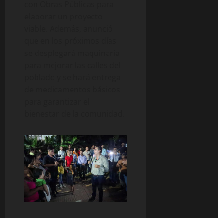
con Obras Públicas para
elaborar un proyecto
viable. Además, anunció
que en los próximos días
se desplegará maquinaria
para mejorar las calles del
poblado y se hará entrega
de medicamentos básicos
para garantizar el
bienestar de la comunidad.