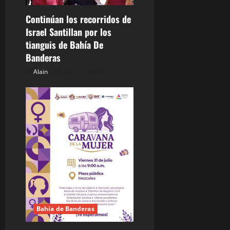
a
d
Continúan los recorridos de
Israel Santillan por los
a
tianguis de Bahía De
Banderas
s
Alain
julio 30, 2026
Bahía de Banderas