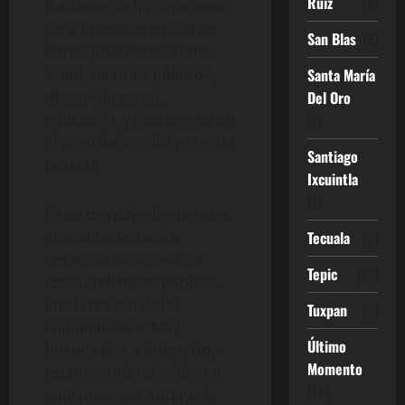
Ruíz
(8)
Banderas se hizo presente
para brindar atención en
San Blas
(2)
temas prioritarios como
Santa María
salud, servicios públicos,
Del Oro
desarrollo social,
(1)
educación, y descuentos en
el pago del predial y el agua
Santiago
potable.
Ixcuintla
(7)
En su mensaje de apertura,
Tecuala
(2)
el alcalde destacó la
importancia de realizar
Tepic
(73)
estas audiencias públicas
en el corazón de las
Tuxpan
(3)
comunidades. “Muy
Último
buenos días a todos. Hoy
Momento
estamos todo el gobierno
(12)
aquí presente. Aunque la