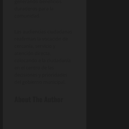
generando beneficios
duraderos para la
comunidad.
Las audiencias ciudadanas
reafirman la vocación de
cercanía, servicio y
atención directa,
colocando a la ciudadanía
en el centro de las
decisiones y prioridades
del gobierno municipal.
About The Author