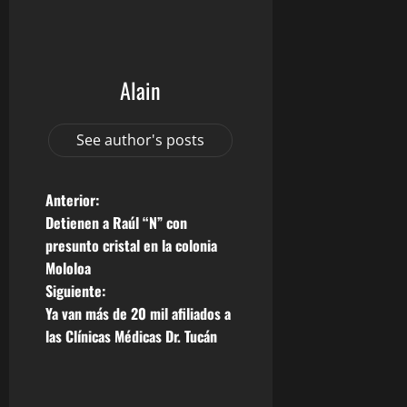
Alain
See author's posts
N
Anterior:
Detienen a Raúl “N” con
a
presunto cristal en la colonia
Mololoa
v
Siguiente:
e
Ya van más de 20 mil afiliados a
las Clínicas Médicas Dr. Tucán
g
a