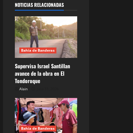
NOTICIAS RELACIONADAS
c
i
ó
n
Bahía de Banderas
d
Supervisa Israel Santillan
e
avance de la obra en El
Tondoroque
e
Alain
julio 31, 2026
n
t
r
Bahía de Banderas