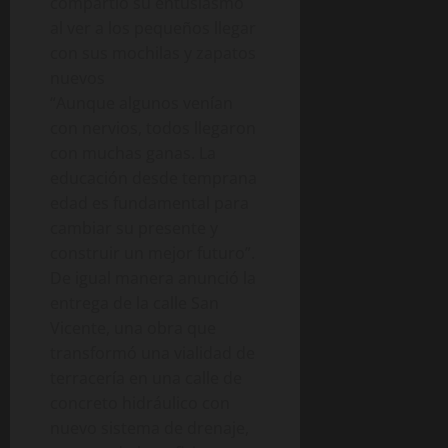
compartió su entusiasmo
al ver a los pequeños llegar
con sus mochilas y zapatos
nuevos
“Aunque algunos venían
con nervios, todos llegaron
con muchas ganas. La
educación desde temprana
edad es fundamental para
cambiar su presente y
construir un mejor futuro”.
De igual manera anunció la
entrega de la calle San
Vicente, una obra que
transformó una vialidad de
terracería en una calle de
concreto hidráulico con
nuevo sistema de drenaje,