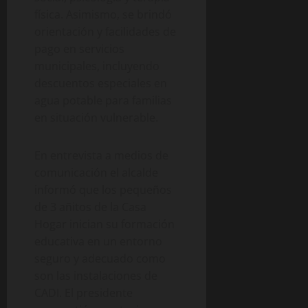
física. Asimismo, se brindó
orientación y facilidades de
pago en servicios
municipales, incluyendo
descuentos especiales en
agua potable para familias
en situación vulnerable.
En entrevista a medios de
comunicación el alcalde
informó que los pequeños
de 3 añitos de la Casa
Hogar inician su formación
educativa en un entorno
seguro y adecuado como
son las instalaciones de
CADI. El presidente