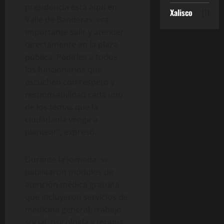
presidencia está aquí en
Xalisco
(1)
Valle de Banderas, era
importante salir y atender
directamente en la plaza
pública. Pedirles a todos
los funcionarios que
escuchen con respeto y
responsabilidad cada uno
de los temas que la
ciudadanía venga a
plantear”, expresó.
Durante la jornada, se
habilitaron módulos de
atención médica gratuita
que incluyeron servicios de
medicina general, trabajo
social, psicología y terapia