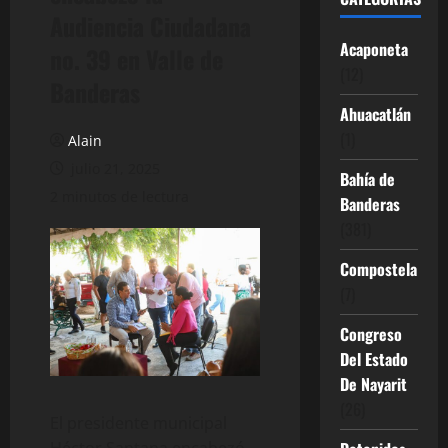
Audiencia Ciudadana
Acaponeta
no. 39 en Valle de
(12)
Banderas
Ahuacatlán
(1)
Alain
julio 21, 2025
Bahía de
2 minutos de lectura
Banderas
(381)
Compostela
(7)
Congreso
Del Estado
De Nayarit
(26)
El presidente municipal