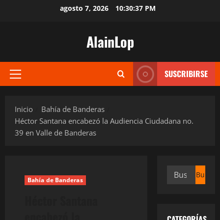
Saltar
agosto 7, 2026
10:30:38 PM
al
contenido
AlainLop
SUSCRIBIRSE
Menú
principal
Inicio
Bahía de Banderas
Héctor Santana encabezó la Audiencia Ciudadana no.
39 en Valle de Banderas
Buscar:
Bahía de Banderas
Héctor Santana
encabezó la
CATEGORÍAS