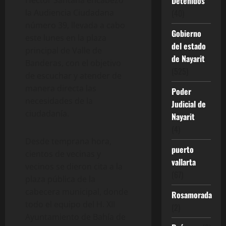
Detenidos
Héctor Santana encabezó
(40)
la Audiencia Ciudadana
número 39, llevada a cabo
Gobierno
este lunes en la plaza
del estado
principal de Valle de
de Nayarit
Banderas, con el objetivo
(525)
de escuchar y atender de
manera directa las
Poder
necesidades de la
Judicial de
ciudadanía.
Nayarit
(4)
Desde temprana hora,
puerto
cientos de vecinas y
vallarta
vecinos se dieron cita a la
(67)
plaza pública de la
cabecera municipal, donde
Rosamorada
todo el equipo del H. XII
(2)
Ayuntamiento de Bahía de