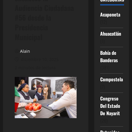
Audiencia Ciudadana
Acaponeta
#56 desde la
(12)
Presidencia
Ahuacatlán
Municipal
(1)
Alain
Bahía de
diciembre 10, 2025
Banderas
(381)
2 minutos de lectura
Compostela
(7)
Congreso
Del Estado
De Nayarit
(26)