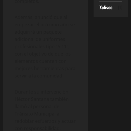
completos.
Xalisco
(1)
Además, anunció que al
empezar el próximo año se
adquirirá un paquete
adicional de uniformes
profesionales tipo “5.11”,
con el objetivo de que los
elementos cuenten con
mejores herramientas para
servir a la comunidad.
Durante su intervención,
Héctor Santana también
llamó al personal de
Tránsito Municipal a
redoblar esfuerzos y actuar
con responsabilidad,