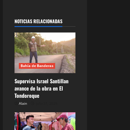
g
a
NOTICIAS RELACIONADAS
c
i
ó
n
Bahía de Banderas
d
Supervisa Israel Santillan
e
avance de la obra en El
Tondoroque
e
Alain
julio 31, 2026
n
t