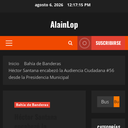
Saltar
agosto 6, 2026
12:17:16 PM
al
contenido
AlainLop
SUSCRIBIRSE
Menú
principal
Inicio
Bahía de Banderas
Héctor Santana encabezó la Audiencia Ciudadana #56
desde la Presidencia Municipal
Buscar:
Bahía de Banderas
Héctor Santana
encabezó la
CATEGORÍAS