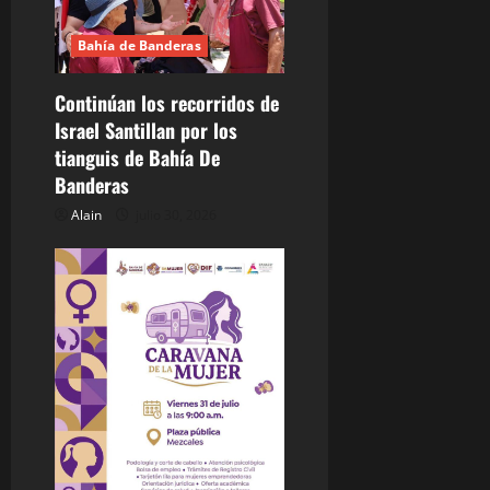
r
Bahía de Banderas
a
d
Continúan los recorridos de
Israel Santillan por los
a
tianguis de Bahía De
Banderas
s
Alain
julio 30, 2026