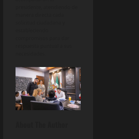
presidente, atendiendo de
manera directa cada
solicitud ciudadana y
estableciendo
compromisos para dar
respuesta puntual a sus
necesidades.
About The Author