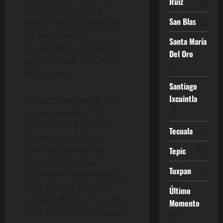
Ruíz
(8)
fundamentales para
San Blas
(2)
recoger de primera mano
las necesidades,
Santa María
inquietudes y propuestas
Del Oro
que fortalecen el rumbo
(1)
del municipio.
Santiago
Ixcuintla
El alcalde compartió que
(7)
previamente visitó la
Dirección de Seguridad
Tecuala
(2)
Ciudadana y Tránsito
Municipal, donde hizo
Tepic
(73)
entrega de nuevos
Tuxpan
(3)
uniformes a los elementos
de la Policía y Tránsito,
Último
cumpliendo el compromiso
Momento
de dotarlos de dos equipos
(12)