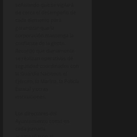
señalando que se vigilará
de cerca el desempeño de
cada elemento para
garantizar que la
corporación mantenga la
confianza de la gente.
Recordó que diariamente
se realizan operativos de
seguridad coordinados con
la Guardia Nacional, el
Ejército, la Marina, la Policía
Estatal y otras
instituciones.
Los directores del
Ayuntamiento como en
cada jornada
acompañaron al