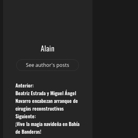
Alain
See author's posts
N
Anterior:
Beatriz Estrada y Miguel Ángel
a
Navarro encabezan arranque de
cirugías reconstructivas
v
Siguiente:
e
¡Vive la magia navideña en Bahía
de Banderas!