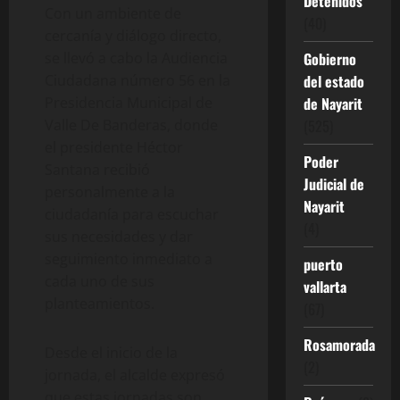
Detenidos
Con un ambiente de
(40)
cercanía y diálogo directo,
se llevó a cabo la Audiencia
Gobierno
Ciudadana número 56 en la
del estado
Presidencia Municipal de
de Nayarit
Valle De Banderas, donde
(525)
el presidente Héctor
Poder
Santana recibió
Judicial de
personalmente a la
Nayarit
ciudadanía para escuchar
(4)
sus necesidades y dar
seguimiento inmediato a
puerto
cada uno de sus
vallarta
planteamientos.
(67)
Rosamorada
Desde el inicio de la
(2)
jornada, el alcalde expresó
que estas jornadas son