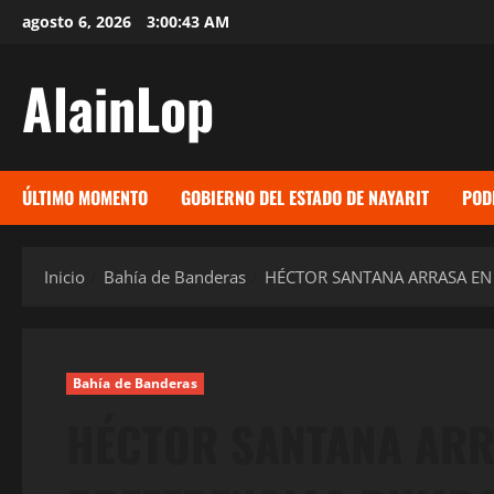
Saltar
agosto 6, 2026
3:00:44 AM
al
contenido
AlainLop
ÚLTIMO MOMENTO
GOBIERNO DEL ESTADO DE NAYARIT
POD
Inicio
Bahía de Banderas
HÉCTOR SANTANA ARRASA EN
Bahía de Banderas
HÉCTOR SANTANA ARR