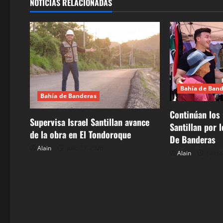
NOTICIAS RELACIONADAS
a
c
i
ó
Bahía de Ban
Bahía de Banderas
n
Continúan los 
d
Supervisa Israel Santillan avance
Santillan por 
de la obra en El Tondoroque
De Banderas
e
Alain
julio 31, 2026
Alain
julio 
e
n
t