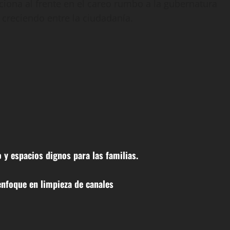
ciona al frente en el careo rumbo a la gubernatura
 creciendo entre la ciudadanía.
y espacios dignos para las familias.
enfoque en limpieza de canales