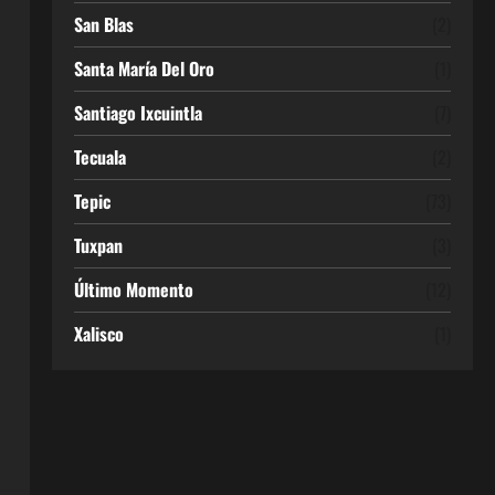
San Blas
(2)
Santa María Del Oro
(1)
Santiago Ixcuintla
(7)
Tecuala
(2)
Tepic
(73)
Tuxpan
(3)
Último Momento
(12)
Xalisco
(1)