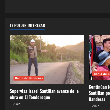
r
a
d
TE PUEDEN INTERESAR
a
s
Bahía de 
Bahía de Banderas
Continúan l
Supervisa Israel Santillan avance de la
Santillan p
obra en El Tondoroque
Banderas
Alain
julio 31, 2026
Alain
ju