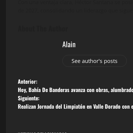
Con una ventaja clara, Héctor Santana se posi
de 2027, consolidando un liderazgo que sigue
About The Author
Alain
See author's posts
N
Anterior:
Hoy, Bahía De Banderas avanza con obras, alumbrado 
a
Siguiente:
v
Realizan Jornada del Limpiatón en Valle Dorado con 
e
g