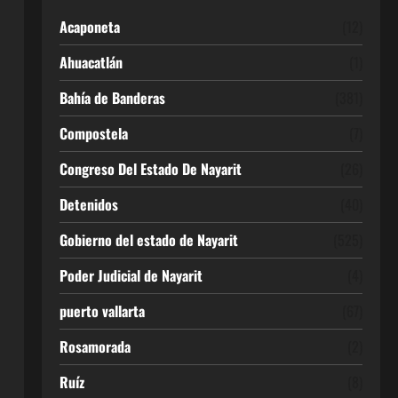
Acaponeta
(12)
Ahuacatlán
(1)
Bahía de Banderas
(381)
Compostela
(7)
Congreso Del Estado De Nayarit
(26)
Detenidos
(40)
Gobierno del estado de Nayarit
(525)
Poder Judicial de Nayarit
(4)
puerto vallarta
(67)
Rosamorada
(2)
Ruíz
(8)