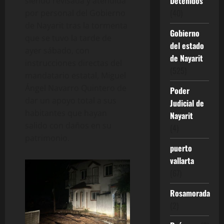
Detenidos
siendo revisada y atendida
(40)
por personal del Gobierno
de Nayarit tras la tormenta
Gobierno
que se tuvo la tarde de
del estado
ayer sábado, con
de Nayarit
instrucciones directas del
(525)
mandatario estatal, Miguel
Ángel Navarro Quintero de
Poder
dar un apoyo total a sus
Judicial de
habitantes que hayan
Nayarit
salido con daños en su
(4)
patrimonio.
puerto
vallarta
(67)
Rosamorada
(2)