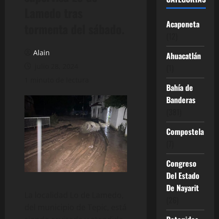
Lamedo tras
Acaponeta
tormenta del sábado.
(12)
Alain
Ahuacatlán
julio 28, 2024
(1)
1 minuto de lectura
Bahía de
Banderas
(381)
Compostela
(7)
Congreso
Del Estado
De Nayarit
La localidad Lo de Lamedo,
(26)
del municipio de Tepic, está