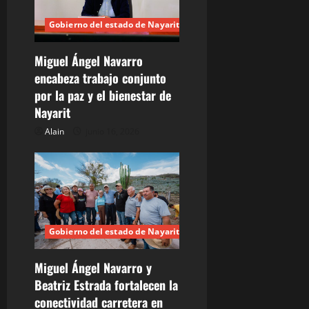
n
Gobierno del estado de Nayarit
d
Miguel Ángel Navarro
e
encabeza trabajo conjunto
por la paz y el bienestar de
e
Nayarit
n
Alain
junio 16, 2026
t
r
a
Gobierno del estado de Nayarit
d
Miguel Ángel Navarro y
a
Beatriz Estrada fortalecen la
s
conectividad carretera en