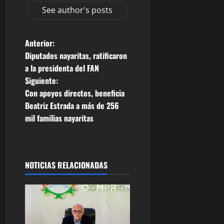
See author's posts
N
Anterior:
Diputados nayaritas, ratificaron
a
a la presidenta del FAN
Siguiente:
v
Con apoyos directos, beneficia
e
Beatriz Estrada a más de 256
mil familias nayaritas
g
a
NOTICIAS RELACIONADAS
c
i
ó