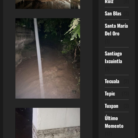
Ruíz
(8)
San Blas
(2)
Santa María
Del Oro
(1)
Santiago
Ixcuintla
(7)
Tecuala
(2)
Tepic
(73)
Tuxpan
(3)
Último
Momento
(12)