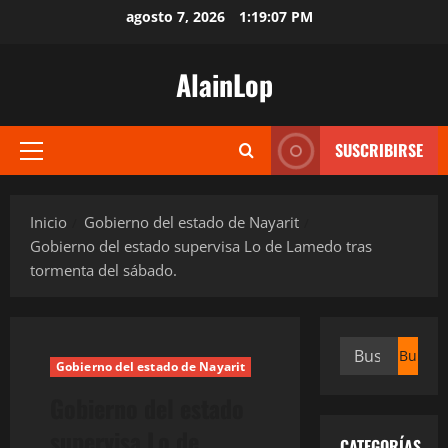
Saltar
agosto 7, 2026
1:19:07 PM
al
contenido
AlainLop
SUSCRIBIRSE
Menú
principal
Inicio
Gobierno del estado de Nayarit
Gobierno del estado supervisa Lo de Lamedo tras
tormenta del sábado.
Buscar:
Gobierno del estado de Nayarit
Gobierno del estado
supervisa Lo de
CATEGORÍAS