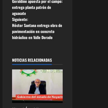
Geraldine apuesta por el campo:
a
entrega planta patrón de
aguacate
v
Siguiente:
e
Héctor Santana entrega obra de
pavimentación en concreto
g
hidráulico en Valle Dorado
a
c
NOTICIAS RELACIONADAS
i
ó
n
d
Gobierno del estado de Nayarit