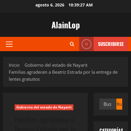
Saltar
agosto 6, 2026
10:39:28 AM
al
contenido
AlainLop
SUSCRIBIRSE
Menú
principal
Inicio
Gobierno del estado de Nayarit
Familias agradecen a Beatriz Estrada por la entrega de
lentes gratuitos
Buscar:
Gobierno del estado de Nayarit
Familias agradecen a
Beatriz Estrada por la
CATEGORÍAS