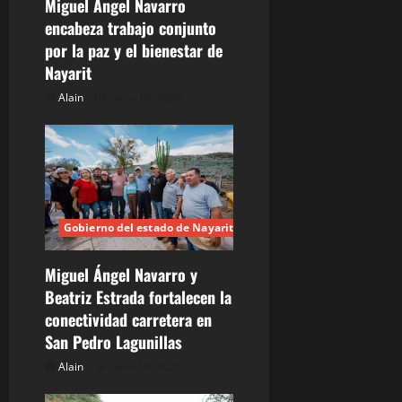
e
Miguel Ángel Navarro
encabeza trabajo conjunto
e
por la paz y el bienestar de
n
Nayarit
Alain
junio 16, 2026
t
r
a
d
Gobierno del estado de Nayarit
a
Miguel Ángel Navarro y
s
Beatriz Estrada fortalecen la
conectividad carretera en
San Pedro Lagunillas
Alain
junio 14, 2026