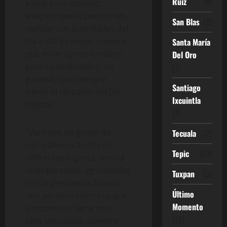
Ruíz
(8)
social en la entidad;
aseguró que le permitirán
San Blas
(2)
realizar sus actividades del
día a día de mejor manera,
Santa María
que es un apoyo también
Del Oro
para su economía y, en
(1)
general, que siempre
Santiago
siente el respaldo del DIF
Ixcuintla
Nayarit.
(7)
“Venimos un grupo de
Tecuala
(2)
compañeros, todos de
Tepic
(73)
diferentes lugares, somos
unas personas agradecidas
Tuxpan
(3)
con la presidente Beatriz,
Último
una persona hermosa que
Momento
siempre nos tiene muy
(12)
bien atendidos, siempre