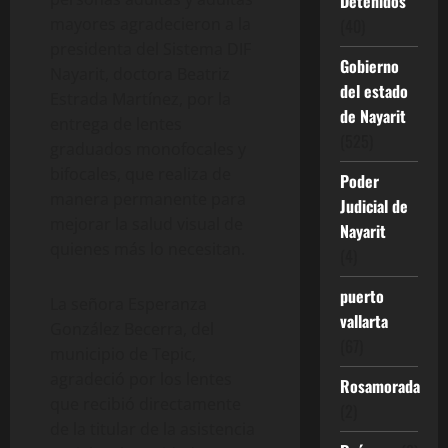
Detenidos
mayores agradecieron a la
(40)
presidenta del Sistema DIF
Gobierno
Nayarit, doctora Beatriz
del estado
Estrada Martínez, por la
de Nayarit
entrega de lentes
(525)
graduados monofocales y
bifocales, que realiza de
Poder
manera permanente para
Judicial de
mejorar la salud visual de
Nayarit
quienes más lo necesitan.
(4)
puerto
La señora Esperanza
vallarta
González Becerra, del
(67)
municipio de Tepic,
agradeció por los lentes
Rosamorada
que recibió directamente
(2)
de la titular de la asistencia