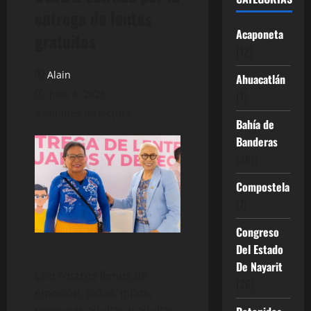
entrega de lentes
Acaponeta
gratuitos
(12)
Alain
Ahuacatlán
julio 6, 2025
(1)
2 minutos de lectura
Bahía de
Banderas
(381)
Compostela
(7)
Congreso
Del Estado
De Nayarit
Con rostros llenos de
(26)
emoción, niñas, niños,
personas adultas y adultas