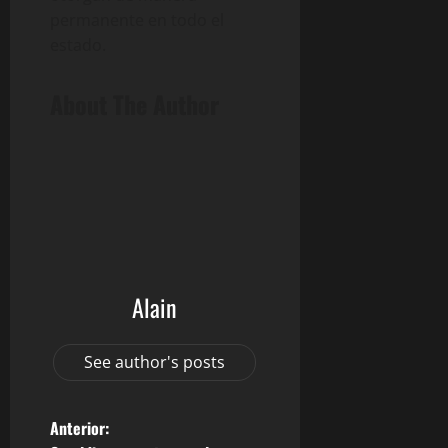
permanente en todo el
estado.
About The Author
Alain
See author's posts
N
Anterior: