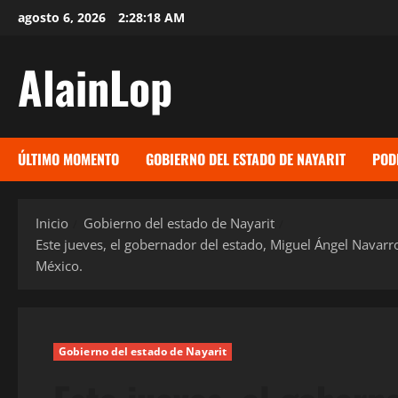
Saltar
agosto 6, 2026
2:28:19 AM
al
contenido
AlainLop
ÚLTIMO MOMENTO
GOBIERNO DEL ESTADO DE NAYARIT
POD
Inicio
Gobierno del estado de Nayarit
Este jueves, el gobernador del estado, Miguel Ángel Navarr
México.
Gobierno del estado de Nayarit