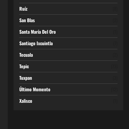
Ruíz
(8)
San Blas
(2)
Santa María Del Oro
(1)
Santiago Ixcuintla
(7)
Tecuala
(2)
Tepic
(73)
Tuxpan
(3)
Último Momento
(12)
Xalisco
(1)