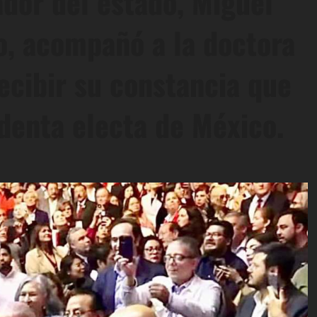
ador del estado, Miguel
o, acompañó a la doctora
ecibir su constancia que
denta electa de México.