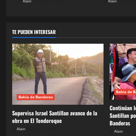
Alain
junio 16, 2026
Alain
junio 
r
a
d
TE PUEDEN INTERESAR
a
s
Bahía de 
Bahía de Banderas
Continúan l
Supervisa Israel Santillan avance de la
Santillan p
obra en El Tondoroque
Banderas
Alain
julio 31, 2026
Alain
ju