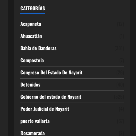
CATEGORÍAS
Acaponeta
(12)
Ahuacatlán
(1)
Bahía de Banderas
(381)
Compostela
(7)
Congreso Del Estado De Nayarit
(26)
Detenidos
(40)
Gobierno del estado de Nayarit
(525)
Poder Judicial de Nayarit
(4)
puerto vallarta
(67)
Rosamorada
(2)