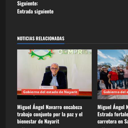
g
Siguiente:
Entrada siguiente
a
c
i
NOTICIAS RELACIONADAS
ó
n
d
e
Gobierno del estado de Nayarit
Gobierno del 
e
Miguel Ángel Navarro encabeza
Miguel Ángel N
n
trabajo conjunto por la paz y el
Estrada fortal
bienestar de Nayarit
carretera en S
t