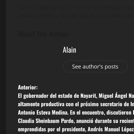
Con el compromiso firme e ineludible de segu
transformadora, Nayarit sigue su camino hacia
About The Author
Alain
See author's posts
N
Anterior:
El gobernador del estado de Nayarit, Miguel Ángel N
a
altamente productiva con el próximo secretario de I
v
Antonio Esteva Medina. En el encuentro, discutieron l
Claudia Sheinbaum Pardo, anunció durante su reciente
e
emprendidas por el presidente, Andrés Manuel López