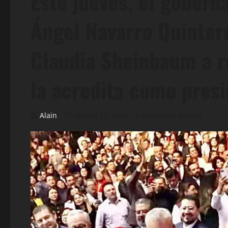
Este jueves, el gobern
Ángel Navarro Quinter
Claudia Sheinbaum a r
la acredita como presi
Alain
agosto 15, 2024
1 minuto de lectura