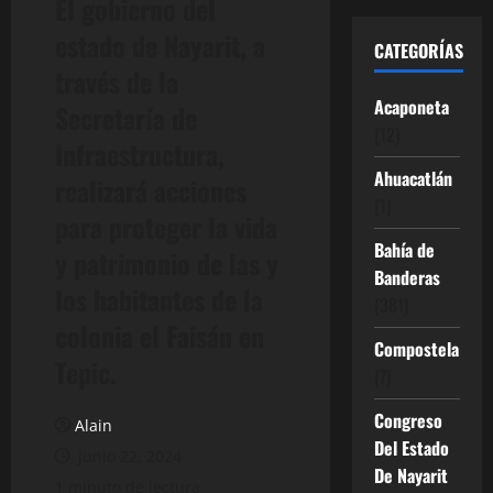
El gobierno del
estado de Nayarit, a
CATEGORÍAS
través de la
Acaponeta
Secretaría de
(12)
Infraestructura,
Ahuacatlán
realizará acciones
(1)
para proteger la vida
Bahía de
y patrimonio de las y
Banderas
los habitantes de la
(381)
colonia el Faisán en
Compostela
Tepic.
(7)
Congreso
Alain
Del Estado
junio 22, 2024
De Nayarit
1 minuto de lectura