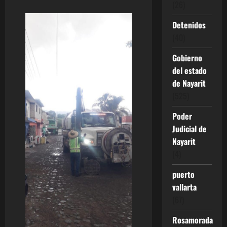
(26)
Detenidos
(40)
Gobierno
del estado
de Nayarit
(525)
Poder
Judicial de
Nayarit
(4)
puerto
vallarta
(67)
Rosamorada