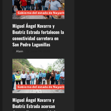
a
d
Gobierno del estado de Nayarit
a
Miguel Ángel Navarro y
s
Beatriz Estrada fortalecen la
conectividad carretera en
San Pedro Lagunillas
Alain
junio 14, 2026
Gobierno del estado de Nayarit
Miguel Ángel Navarro y
Beatriz Estrada acercan