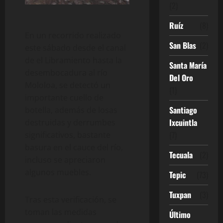
(2)
Ruíz
(8)
En un recorrido realizado
San Blas
(2)
este sábado desde el canal
de el Libramiento hasta la
Santa María
desembocadura al río
Del Oro
Mololoa, se detectó un
(1)
importante cuello de
Santiago
botella, además de losas
Ixcuintla
destruidas y derrumbes
(7)
significativos, bastante
basura en el cauce del río,
Tecuala
(2)
incluso se apreciaron
algunos muebles.
Tepic
(73)
Tuxpan
(3)
Tras esta verificación, se
toman las medidas
Último