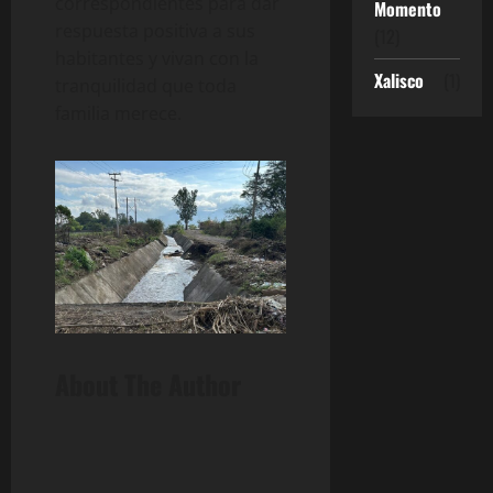
correspondientes para dar
Momento
respuesta positiva a sus
(12)
habitantes y vivan con la
Xalisco
(1)
tranquilidad que toda
familia merece.
About The Author