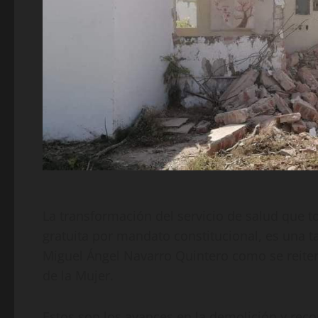
La transformación del servicio de salud que t
gratuita por mandato constitucional, es una t
Miguel Ángel Navarro Quintero como se reiteró
de la Mujer.
Estos son los avances en la demolición y reco