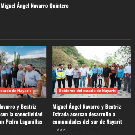
. Miguel Ángel Navarro Quintero
estado de Nayarit
Gobierno del estado de Nayarit
avarro y Beatriz
Miguel Ángel Navarro y Beatriz
ecen la conectividad
Estrada acercan desarrollo a
an Pedro Lagunillas
comunidades del sur de Nayarit
14, 2026
Alain
junio 14, 2026