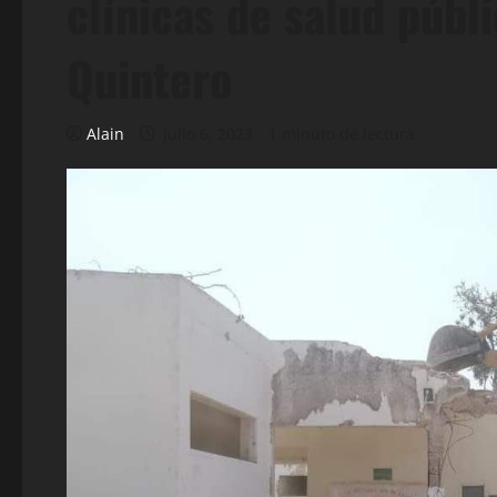
clínicas de salud públ
Quintero
Alain
julio 6, 2023
1 minuto de lectura