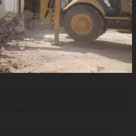
odas y todos los nayaritas deben recibir de manera
area toral para la administración del gobernador,
 el pasado viernes al recorrer el nuevo Hospital
nstrucción de las clínicas de Zacualpan en