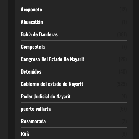
Acaponeta
(12)
Ahuacatlán
(1)
Bahía de Banderas
(381)
Compostela
(7)
Congreso Del Estado De Nayarit
(26)
Detenidos
(40)
Gobierno del estado de Nayarit
(525)
Poder Judicial de Nayarit
(4)
puerto vallarta
(67)
Rosamorada
(2)
Ruíz
(8)