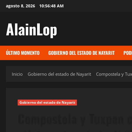
Saltar
agosto 8, 2026
10:56:49 AM
al
contenido
AlainLop
ÚLTIMO MOMENTO
GOBIERNO DEL ESTADO DE NAYARIT
POD
Inicio
Gobierno del estado de Nayarit
Compostela y Tuxp
Gobierno del estado de Nayarit
Compostela y Tuxpan c