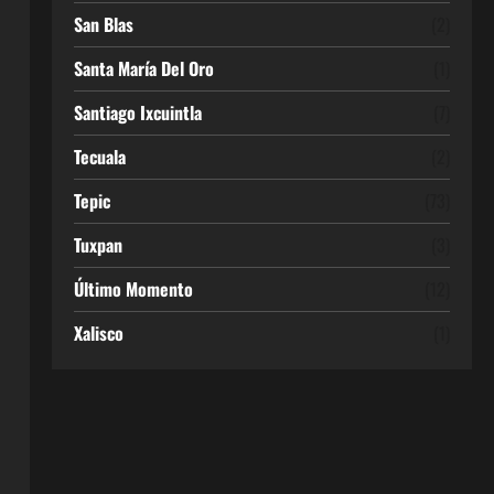
San Blas
(2)
Santa María Del Oro
(1)
Santiago Ixcuintla
(7)
Tecuala
(2)
Tepic
(73)
Tuxpan
(3)
Último Momento
(12)
Xalisco
(1)