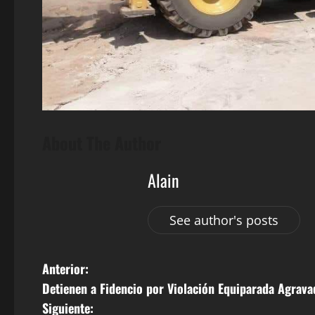
About The Author
Alain
See author's posts
N
Anterior:
Detienen a Fidencio por Violación Equiparada Agravad
a
Siguiente: