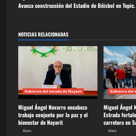
v
Avanza construcción del Estadio de Béisbol en Tepic
e
g
NOTICIAS RELACIONADAS
a
c
i
ó
Gobierno del estado de Nayarit
Gobierno del 
n
d
Miguel Ángel Navarro encabeza
Miguel Ángel N
trabajo conjunto por la paz y el
Estrada fortal
e
bienestar de Nayarit
carretera en S
e
Alain
junio 16, 2026
Alain
junio 