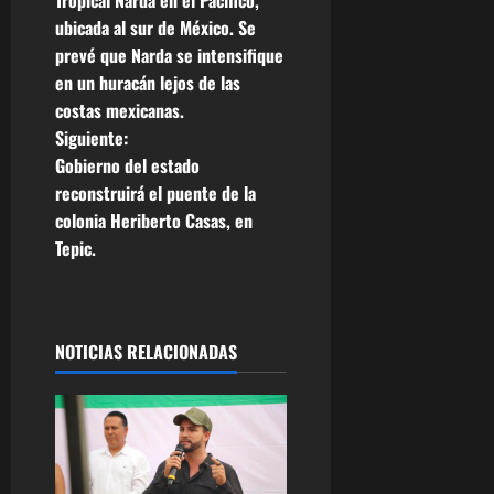
e
ubicada al sur de México. Se
g
prevé que Narda se intensifique
en un huracán lejos de las
a
costas mexicanas.
c
Siguiente:
Gobierno del estado
i
reconstruirá el puente de la
colonia Heriberto Casas, en
ó
Tepic.
n
d
NOTICIAS RELACIONADAS
e
e
n