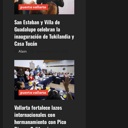
t
puerto vallarta
r
San Esteban y Villa de
a
Guadalupe celebran la
inauguración de Tukilandia y
d
Casa Tucán
a
Alain
septiembre 29, 2025
s
puerto vallarta
Vallarta fortalece lazos
internacionales con
hermanamiento con Pico