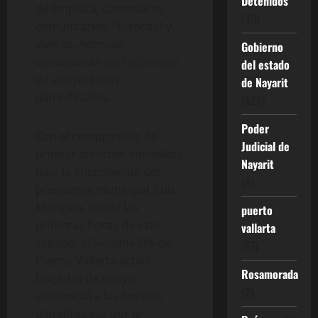
Detenidos
de limpieza, comedores
(40)
comunitarios, “blancos” y
víveres. Además,
Gobierno
continuarán los recorridos
del estado
de apoyo a más
de Nayarit
damnificados.
(525)
Poder
Con el compromiso de
Judicial de
brindar atención inmediata
Nayarit
bajo la encomienda del
(4)
presidente municipal, Luis
Munguía, desde las
puerto
primeras horas de este
vallarta
sábado, el Sistema DIF de
(67)
Puerto Vallarta activó
Rosamorada
brigadas de apoyo
(2)
asistencial a las familias
damnificadas por la