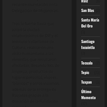
Ruíz
(8)
reciente inundación en la
San Blas
(2)
Delegación de Mojoneras.
Santa María
Tras la fuerte lluvia que
Del Oro
azotó la ciudad,
(1)
colaboradores de DIF y el
Santiago
Instituto Vallartense de
Ixcuintla
Cultura, realizaron una
(7)
visita humanitaria a las
viviendas que resultaron
Tecuala
(2)
afectadas, llevando kits de
limpieza, productos de
Tepic
(73)
higiene personal, víveres,
Tuxpan
(3)
“blancos” y otros insumos,
además de la entrega de
Último
frazadas gracias a la
Momento
donación de la Fundación
(12)