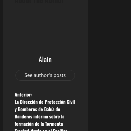
Alain
See author's posts
N
Anterior:
La Dirección de Protección Civil
a
y Bomberos de Bahía de
Banderas informa sobre la
v
formación de la Tormenta
Tropical Narda en el Pacífico,