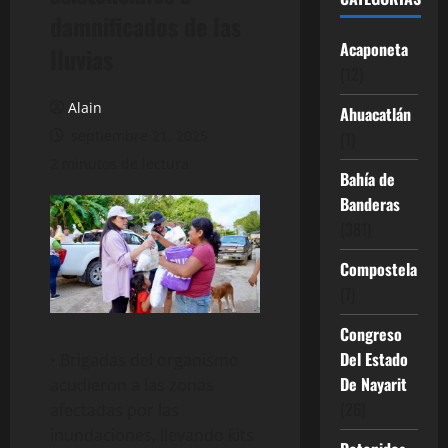
damnificados de las
Acaponeta
lluvias
(12)
Alain
Ahuacatlán
septiembre 21, 2025
(1)
2 minutos de lectura
Bahía de
Banderas
(381)
Compostela
(7)
Congreso
Del Estado
• Brigadas del organismo
De Nayarit
acudieron a las zonas
(26)
afectadas por las
inundaciones, llevando kits