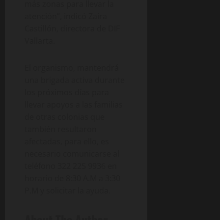
más zonas para llevar la
atención”, indicó Zaira
Castillón, directora de DIF
Vallarta.
El organismo, mantendrá
una brigada activa durante
los próximos días para
llevar apoyos a las familias
de otras colonias que
también resultaron
afectadas, para ello, es
necesario comunicarse al
teléfono 322 225 9936 en
horario de 8:30 A.M a 3:30
P.M y solicitar la ayuda.
About The Author