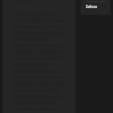
Cimarrón.
Xalisco
(1)
Asimismo, se instaló un
comedor comunitario para
dar alimentación a más de
150 personas, con el apoyo
del personal de la
Delegación de Mojoneras y
voluntarios. “Como DIF, nos
sumamos para atender las
necesidades de los
damnificados; sabemos
que aún hay más colonias
afectadas, por ello, nuestra
presidenta Claudia Peña,
ha instruido que el apoyo
llegue a todos, así que
estaremos acudiendo a