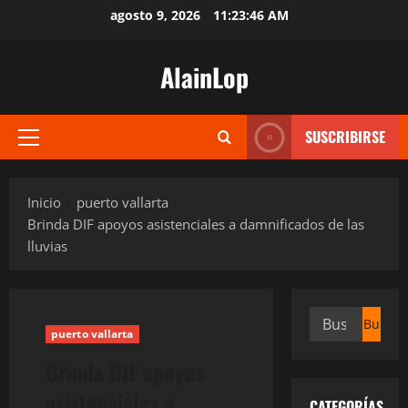
Saltar
agosto 9, 2026
11:23:47 AM
al
contenido
AlainLop
SUSCRIBIRSE
Menú
principal
Inicio
puerto vallarta
Brinda DIF apoyos asistenciales a damnificados de las
lluvias
Buscar:
puerto vallarta
Brinda DIF apoyos
asistenciales a
CATEGORÍAS