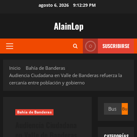
Saltar
agosto 6, 2026
9:12:30 PM
al
contenido
AlainLop
SUSCRIBIRSE
Menú
principal
Inicio
Bahía de Banderas
Audiencia Ciudadana en Valle de Banderas refuerza la
cercanía entre población y gobierno
Buscar:
Bahía de Banderas
Audiencia Ciudadana
en Valle de Banderas
CATEGORÍAS