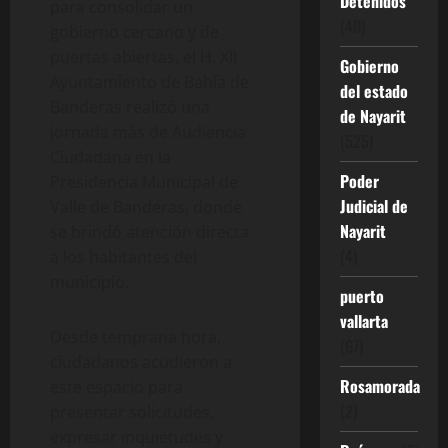
Detenidos
para consolidar un
(40)
gobierno cercano y de
puertas abiertas, el H. XII
Gobierno
Ayuntamiento de Bahía de
del estado
Banderas realizó una
de Nayarit
jornada más de Audiencia
(525)
Ciudadana en la
Poder
Presidencia Municipal de
Judicial de
Valle de Banderas, donde
Nayarit
se brindó atención directa
(4)
a los habitantes del
municipio.
puerto
vallarta
Desde temprana hora,
(67)
ciudadanos acudieron a
Rosamorada
este espacio para
(2)
presentar solicitudes,
expresar inquietudes y