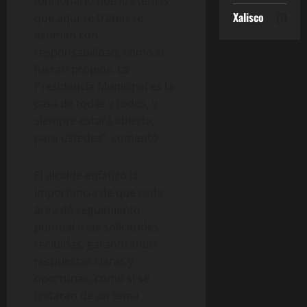
funcionario que los temas
Xalisco
(1)
que aquí se traten se
asuman con
responsabilidad, como si
fueran propios. La
Presidencia Municipal es la
casa de todas y todos, y
siempre estará abierta,
para ustedes”, comentó.
El alcalde enfatizó la
importancia de que cada
área dé seguimiento
puntual a las solicitudes
recibidas, garantizando
respuestas claras y
oportunas, como si se
trataran de un tema