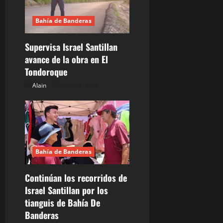
d
Bahía de Banderas
e
Supervisa Israel Santillan
e
avance de la obra en El
n
Tondoroque
Alain
julio 31, 2026
t
r
a
d
Bahía de Banderas
a
Continúan los recorridos de
Israel Santillan por los
s
tianguis de Bahía De
Banderas