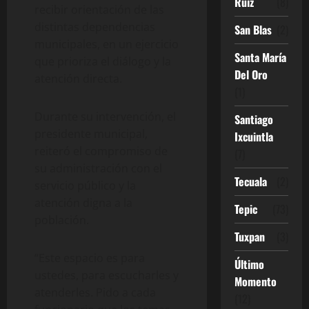
Ruíz
(8)
recibir orientación de las
distintas dependencias
San Blas
(2)
municipales, en un ejercicio
Santa María
que prioriza el diálogo y la
Del Oro
atención directa.
(1)
Durante su intervención, el
Santiago
presidente municipal,
Ixcuintla
reiteró el compromiso de
(7)
su administración con el
Tecuala
(2)
servicio público y la
atención digna a la
Tepic
(73)
población.
Tuxpan
(3)
“Este espacio es para
Último
ustedes, para escucharles y
Momento
atenderles. Pido a cada
(12)