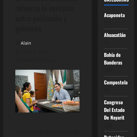
refuerza la cercanía
Acaponeta
entre población y
(12)
gobierno
Ahuacatlán
(1)
Alain
junio 9, 2026
Bahía de
1 minuto de lectura
Banderas
(381)
Compostela
(7)
Congreso
Del Estado
De Nayarit
(26)
Como parte de las acciones