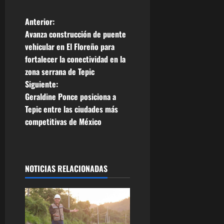
N
Anterior:
Avanza construcción de puente
a
vehicular en El Floreño para
fortalecer la conectividad en la
v
zona serrana de Tepic
e
Siguiente:
Geraldine Ponce posiciona a
g
Tepic entre las ciudades más
competitivas de México
a
c
i
NOTICIAS RELACIONADAS
ó
n