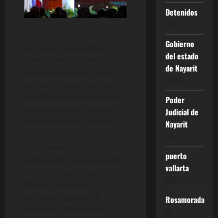
Detenidos
(40)
Gobierno
La titular de la política
del estado
interna del gobierno del
de Nayarit
estado de Nayarit, Rocío
(525)
Esther González García,
acudió en representación
Poder
del gobernador, Miguel
Judicial de
Ángel Navarro Quintero.
Nayarit
(4)
En representación del
puerto
gobernador del estado de
vallarta
Nayarit, Miguel Ángel
(67)
Navarro Quintero, la
secretaria general de
Rosamorada
Gobierno, Rocío Esther
(2)