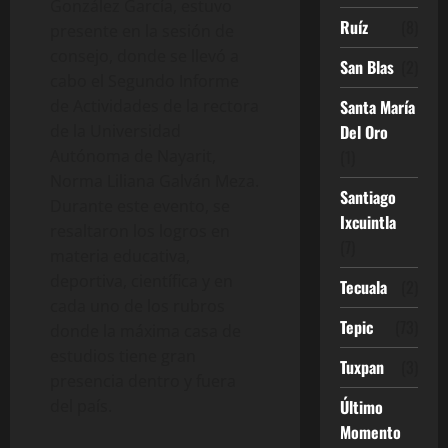
González García, estuvo
Ruíz
(8)
presente en la sesión de
consejo, donde se llevó a
San Blas
(2)
cabo el Segundo Informe
de Actividades de la rectora
Santa María
de la Universidad
Del Oro
Autónoma de Nayarit,
(1)
Norma Liliana Galván Meza.
Santiago
Durante este evento, se
Ixcuintla
resaltaron los logros en
(7)
materia educativa,
deportiva, científica y en
Tecuala
(2)
cada uno de los rubros
Tepic
(73)
donde la máxima casa de
estudios tiene gran
Tuxpan
(3)
presencia dentro y fuera
del país.
Último
Momento