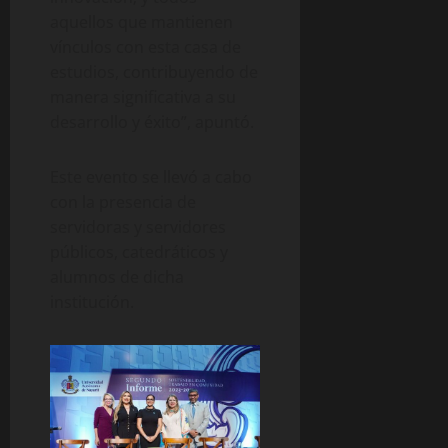
aquellos que mantienen
vínculos con esta casa de
estudios, contribuyendo de
manera significativa a su
desarrollo y éxito”, apuntó.
Este evento se llevó a cabo
con la presencia de
servidoras y servidores
públicos, catedráticos y
alumnos de dicha
institución.