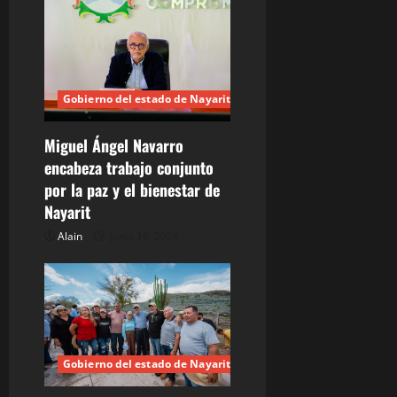
n
d
e
Gobierno del estado de Nayarit
e
Miguel Ángel Navarro
n
encabeza trabajo conjunto
por la paz y el bienestar de
t
Nayarit
r
Alain
junio 16, 2026
a
d
a
Gobierno del estado de Nayarit
s