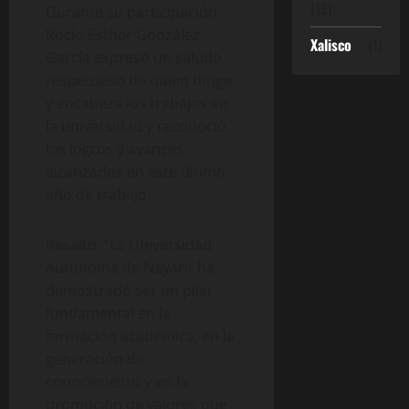
(12)
Durante su participación,
Rocío Esther González
Xalisco
(1)
García expresó un saludo
respetuoso de quien dirige
y encabeza los trabajos en
la universidad y reconoció
los logros y avances
alcanzados en este último
año de trabajo.
Resaltó: “La Universidad
Autónoma de Nayarit ha
demostrado ser un pilar
fundamental en la
formación académica, en la
generación de
conocimiento y en la
promoción de valores que