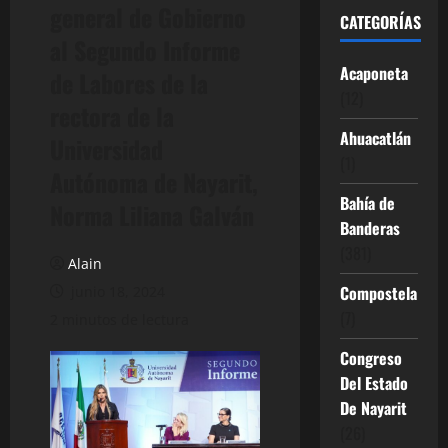
general de Gobierno
CATEGORÍAS
al Segundo Informe
Acaponeta
de Labores de la
(12)
rectora de la
Ahuacatlán
Universidad
(1)
Autónoma de Nayarit,
Bahía de
Norma Liliana Galván
Banderas
(381)
Alain
Compostela
junio 18, 2024
(7)
2 minutos de lectura
Congreso
Del Estado
De Nayarit
(26)