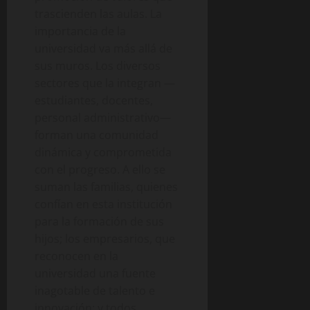
trascienden las aulas. La
importancia de la
universidad va más allá de
sus muros. Los diversos
sectores que la integran —
estudiantes, docentes,
personal administrativo—
forman una comunidad
dinámica y comprometida
con el progreso. A ello se
suman las familias, quienes
confían en esta institución
para la formación de sus
hijos; los empresarios, que
reconocen en la
universidad una fuente
inagotable de talento e
innovación; y todos