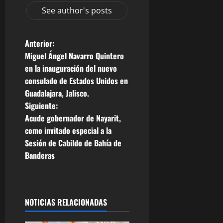
See author's posts
N
Anterior:
Miguel Ángel Navarro Quintero
a
en la inauguración del nuevo
consulado de Estados Unidos en
v
Guadalajara, Jalisco.
e
Siguiente:
Acude gobernador de Nayarit,
g
como invitado especial a la
Sesión de Cabildo de Bahía de
a
Banderas
c
i
NOTICIAS RELACIONADAS
ó