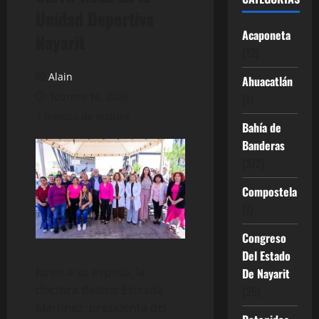
Unidad Deportiva
Acaponeta
Nayarit
(12)
Alain
Ahuacatlán
febrero 16, 2026
(1)
1 minuto de lectura
Bahía de
Banderas
(372)
Compostela
(7)
Congreso
Del Estado
Junto a su esposa, la
De Nayarit
doctora Beatriz Estrada
(26)
Martínez, presidenta del