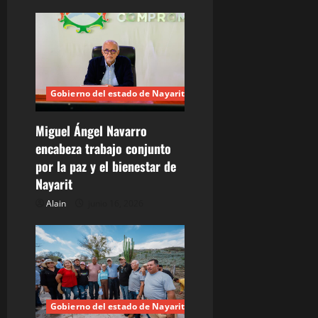
i
ó
n
d
Gobierno del estado de Nayarit
e
Miguel Ángel Navarro
encabeza trabajo conjunto
e
por la paz y el bienestar de
n
Nayarit
Alain
junio 16, 2026
t
r
a
d
Gobierno del estado de Nayarit