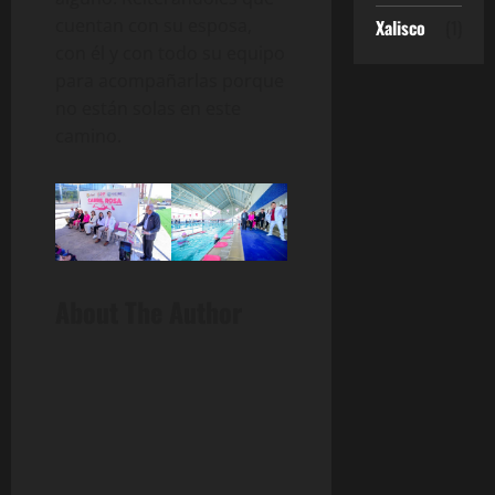
cuentan con su esposa,
Xalisco
(1)
con él y con todo su equipo
para acompañarlas porque
no están solas en este
camino.
About The Author