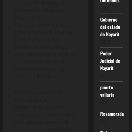
Detenidos
Sistema DIF Nayarit, el
(40)
gobernador del estado,
Miguel Ángel Navarro
Gobierno
Quintero, dieron inicio al
del estado
programa “Carril Rosa” en
de Nayarit
la Unidad Deportiva
(525)
Nayarit, en Tepic, el cual
Poder
está pensado para mujeres
Judicial de
que han enfrentado el
Nayarit
cáncer de mama y hoy
(4)
viven con linfedema.
puerto
El mandatario estatal
vallarta
enfatizó que la
(67)
recuperación de estas
Rosamorada
mujeres no es solo médica,
(2)
sino también emocional,
por eso, este espacio busca