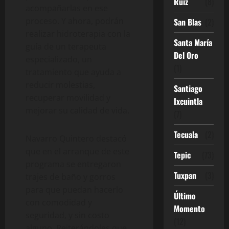
Ruíz
(8)
acompañarlas en ese
proceso. Y ahora, podrán
San Blas
(2)
realizar hidroterapia con la
Santa María
guía de un terapeuta
Del Oro
especializado, un
(1)
tratamiento que ayuda a
reducir molestias,
Santiago
recuperar movilidad y
Ixcuintla
mejorar su calidad de vida.
(7)
Tecuala
(2)
Navarro Quintero destacó
que en el arranque de este
Tepic
(73)
programa se entregaron
Tuxpan
(3)
trajes de baño y gorros
para que puedan hacerlo
Último
con comodidad y
Momento
seguridad, y sin costo
(12)
alguno. Reiterándoles que