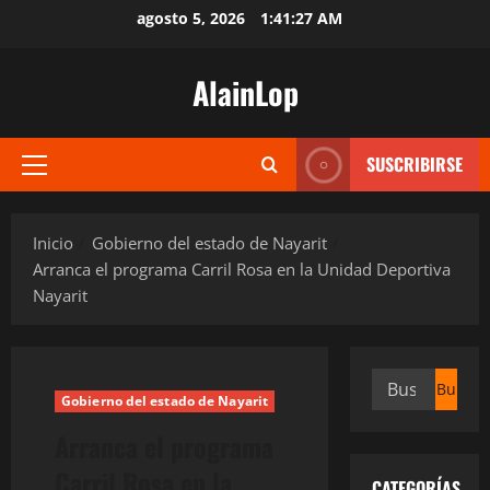
Saltar
agosto 5, 2026
1:41:27 AM
al
contenido
AlainLop
SUSCRIBIRSE
Menú
principal
Inicio
Gobierno del estado de Nayarit
Arranca el programa Carril Rosa en la Unidad Deportiva
Nayarit
Buscar:
Gobierno del estado de Nayarit
Arranca el programa
Carril Rosa en la
CATEGORÍAS