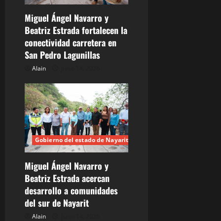
a
Miguel Ángel Navarro y
s
Beatriz Estrada fortalecen la
conectividad carretera en
San Pedro Lagunillas
Alain
junio 14, 2026
Gobierno del estado de Nayarit
Miguel Ángel Navarro y
Beatriz Estrada acercan
desarrollo a comunidades
del sur de Nayarit
Alain
junio 14, 2026